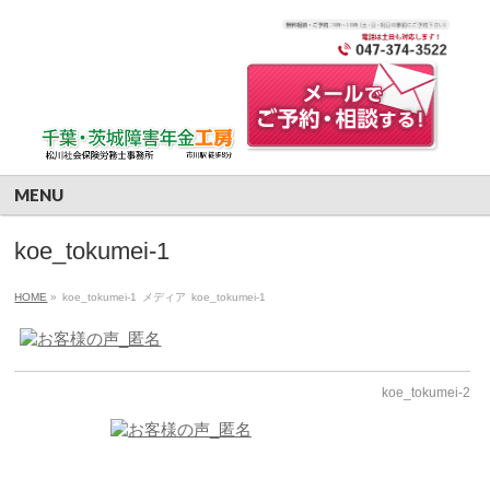
MENU
koe_tokumei-1
HOME
»
koe_tokumei-1
メディア
koe_tokumei-1
koe_tokumei-2