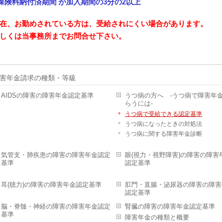
保険料納付済期間 が加入期間の3分の2以上
在、お勤めされている方は、受給されにくい場合があります。
しくは当事務所までお問合せ下さい。
害年金請求の種類・等級
AIDSの障害の障害年金認定基準
うつ病の方へ -うつ病で障害年
らうには-
うつ病で受給できる認定基準
うつ病になったときの対処法
うつ病に関する障害年金診断
気管支・肺疾患の障害の障害年金認定
眼(視力・視野障害)の障害の障害
基準
認定基準
耳(聴力)の障害の障害年金認定基準
肛門・直腸・泌尿器の障害の障害
認定基準
脳・脊髄・神経の障害の障害年金認定
腎臓の障害の障害年金認定基準
基準
障害年金の種類と概要