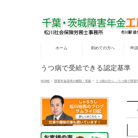
ホーム
初めての方へ
申
うつ病で受給できる認定基準
HOME
»
障害年金請求の種類・等級
»
うつ病の方へ -うつ病で障害