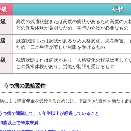
等級
症状
1級
高度の残遺状態または高度の病状があるため高度の人
どの異常体験が著明なため、常時の介護が必要なもの
2級
残遺状態または病状があるため人格変化、思考障害、
ため、日常生活が著しい制限を受けるもの
3級
残遺状態または病状があり、人格変化の程度は著しく
どの異常体験があり、労働が制限を受けるもの
うつ病の受給要件
病により障害年金を受給するためには、下記3つの要件を満たす必
うつ病で通院して、１年半以上が経過していること
20歳以上で65歳未満