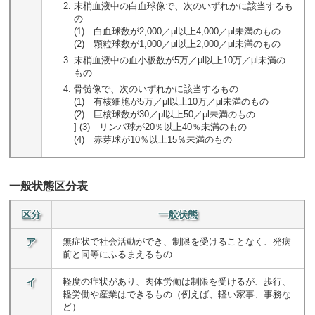
末梢血液中の白血球像で、次のいずれかに該当するも
の
(1) 白血球数が2,000／μl以上4,000／μl未満のもの
(2) 顆粒球数が1,000／μl以上2,000／μl未満のもの
末梢血液中の血小板数が5万／μl以上10万／μl未満の
もの
骨髄像で、次のいずれかに該当するもの
(1) 有核細胞が5万／μl以上10万／μl未満のもの
(2) 巨核球数が30／μl以上50／μl未満のもの
] (3) リンパ球が20％以上40％未満のもの
(4) 赤芽球が10％以上15％未満のもの
一般状態区分表
区分
一般状態
ア
無症状で社会活動ができ、制限を受けることなく、発病
前と同等にふるまえるもの
イ
軽度の症状があり、肉体労働は制限を受けるが、歩行、
軽労働や産業はできるもの（例えば、軽い家事、事務な
ど）