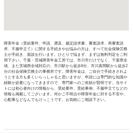
障害年金（受給要件、申請、遡及、裁定請求書、審査請求、再審査請
求、不服申立て）に関する手続きやお悩みの方は、すべて社会保険労務
士が手続き、面談を行います。ひとりで悩まず、まずは無料判定をご利
用下さい。千葉・茨城障害年金工房では、市川市だけでなく、千葉県全
域、また茨城県全域対応の、市川駅から徒歩8分、市川真間駅から徒歩2
分の社会保険労務士の事務所です。障害年金は、ご自分で手続きされよ
うとする方も多くいらっしゃると思いますが、申請には専門的な知識や
経験が必要になってきますので、専門家へのご依頼が賢明です。当サイ
トには初心者向けの情報から、受給要件、受給事例、不服申立てなどの
情報も掲載してございます。何かご不明点や障害年金に対する不安や、
心配事などなんでもけっこうです。お気軽にご相談下さい。