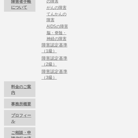
の障害
障害者手帳
について
がんの障害
てんかんの
障害
AIDSの障害
脳・脊髄・
神経の障害
障害認定基準
（1級）
障害認定基準
（2級）
障害認定基準
（3級）
料金のご案
内
事務所概要
プロフィー
ル
ご相談・申