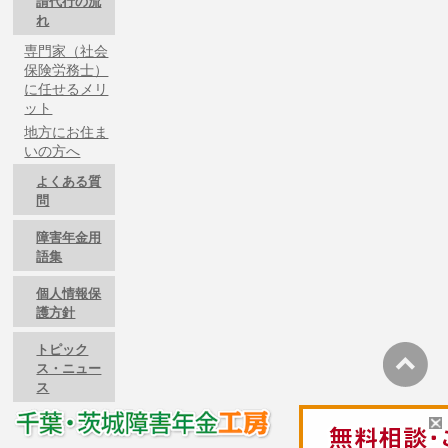
請代行の流
れ
専門家（社会
保険労務士）
に任せるメリ
ット
地方にお住ま
いの方へ
よくある質
問
障害年金用
語集
個人情報保
護方針
トピック
ス・ニュー
ス