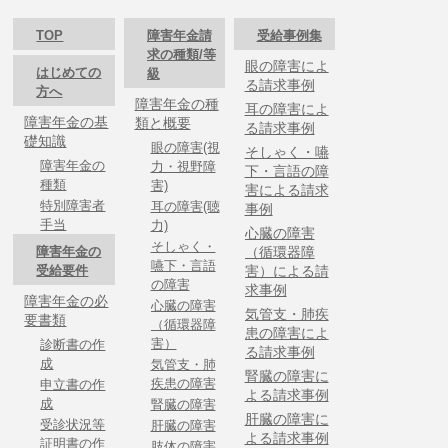
TOP
障害年金請
受給事例集
求の種類/等
眼の障害によ
はじめての
級
る請求事例
方へ
障害年金の種
耳の障害によ
障害年金の基
類と概要
る請求事例
礎知識
眼の障害(視
そしゃく・嚥
障害年金の
力・視野障
下・言語の障
種類
害)
害による請求
特別障害者
耳の障害(聴
事例
手当
力)
心臓の障害
そしゃく・
障害年金の
（循環器障
嚥下・言語
受給要件
害）による請
の障害
求事例
障害年金の必
心臓の障害
気管支・肺疾
要書類
（循環器障
患の障害によ
害）
診断書の作
る請求事例
成
気管支・肺
腎臓の障害に
疾患の障害
申立書の作
よる請求事例
成
腎臓の障害
肝臓の障害に
受診状況等
肝臓の障害
よる請求事例
証明書の作
肢体の障害