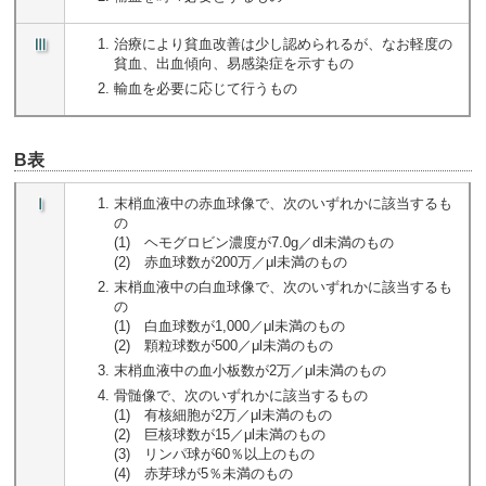
Ⅲ
治療により貧血改善は少し認められるが、なお軽度の
貧血、出血傾向、易感染症を示すもの
輸血を必要に応じて行うもの
B表
Ⅰ
末梢血液中の赤血球像で、次のいずれかに該当するも
の
(1) ヘモグロビン濃度が7.0g／dl未満のもの
(2) 赤血球数が200万／μl未満のもの
末梢血液中の白血球像で、次のいずれかに該当するも
の
(1) 白血球数が1,000／μl未満のもの
(2) 顆粒球数が500／μl未満のもの
末梢血液中の血小板数が2万／μl未満のもの
骨髄像で、次のいずれかに該当するもの
(1) 有核細胞が2万／μl未満のもの
(2) 巨核球数が15／μl未満のもの
(3) リンパ球が60％以上のもの
(4) 赤芽球が5％未満のもの