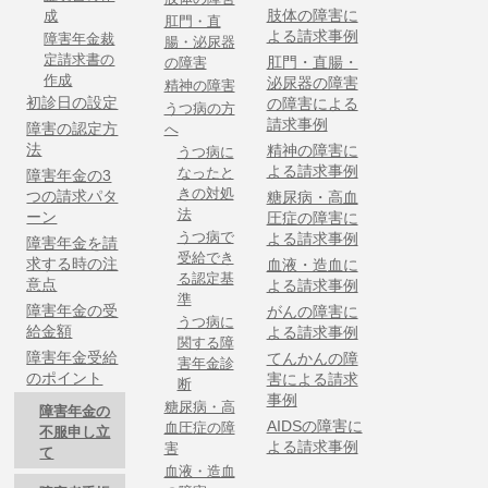
肢体の障害に
成
肛門・直
よる請求事例
障害年金裁
腸・泌尿器
定請求書の
肛門・直腸・
の障害
作成
泌尿器の障害
精神の障害
初診日の設定
の障害による
うつ病の方
請求事例
障害の認定方
へ
法
精神の障害に
うつ病に
よる請求事例
なったと
障害年金の3
きの対処
つの請求パタ
糖尿病・高血
法
ーン
圧症の障害に
うつ病で
よる請求事例
障害年金を請
受給でき
求する時の注
血液・造血に
る認定基
意点
よる請求事例
準
障害年金の受
がんの障害に
うつ病に
給金額
よる請求事例
関する障
障害年金受給
てんかんの障
害年金診
のポイント
害による請求
断
事例
糖尿病・高
障害年金の
AIDSの障害に
血圧症の障
不服申し立
よる請求事例
害
て
血液・造血