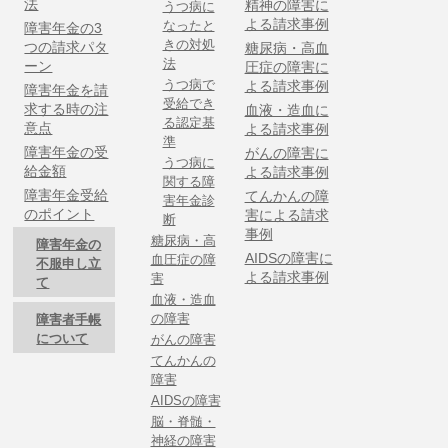
法
精神の障害に
うつ病に
よる請求事例
なったと
障害年金の3
きの対処
つの請求パタ
糖尿病・高血
法
ーン
圧症の障害に
うつ病で
よる請求事例
障害年金を請
受給でき
求する時の注
血液・造血に
る認定基
意点
よる請求事例
準
障害年金の受
がんの障害に
うつ病に
給金額
よる請求事例
関する障
障害年金受給
てんかんの障
害年金診
のポイント
害による請求
断
事例
糖尿病・高
障害年金の
AIDSの障害に
血圧症の障
不服申し立
よる請求事例
害
て
血液・造血
の障害
障害者手帳
について
がんの障害
てんかんの
障害
AIDSの障害
脳・脊髄・
神経の障害