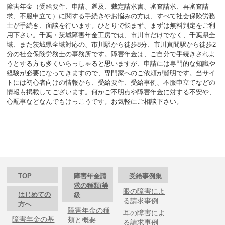
障害年金（受給要件、申請、遡及、裁定請求書、審査請求、再審査請
求、不服申立て）に関する手続きやお悩みの方は、すべて社会保険労務
士が手続き、面談を行います。ひとりで悩まず、まずは無料判定をご利
用下さい。千葉・茨城障害年金工房では、市川市だけでなく、千葉県全
域、また茨城県全域対応の、市川駅から徒歩8分、市川真間駅から徒歩2
分の社会保険労務士の事務所です。障害年金は、ご自分で手続きされよ
うとする方も多くいらっしゃると思いますが、申請には専門的な知識や
経験が必要になってきますので、専門家へのご依頼が賢明です。当サイ
トには初心者向けの情報から、受給要件、受給事例、不服申立てなどの
情報も掲載してございます。何かご不明点や障害年金に対する不安や、
心配事などなんでもけっこうです。お気軽にご相談下さい。
TOP
障害年金請
受給事例集
求の種類/等
眼の障害によ
はじめての
級
る請求事例
方へ
障害年金の種
耳の障害によ
障害年金の基
類と概要
る請求事例