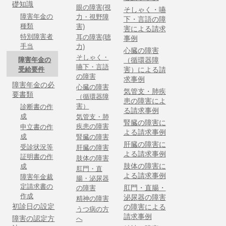
礎知識
眼の障害(視
そしゃく・嚥
障害年金の
力・視野障
下・言語の障
種類
害)
害による請求
特別障害者
耳の障害(聴
事例
手当
力)
心臓の障害
そしゃく・
障害年金の
（循環器障
嚥下・言語
受給要件
害）による請
の障害
求事例
障害年金の必
心臓の障害
気管支・肺疾
要書類
（循環器障
患の障害によ
害）
診断書の作
る請求事例
成
気管支・肺
腎臓の障害に
疾患の障害
申立書の作
よる請求事例
成
腎臓の障害
肝臓の障害に
受診状況等
肝臓の障害
よる請求事例
証明書の作
肢体の障害
肢体の障害に
成
肛門・直
よる請求事例
障害年金裁
腸・泌尿器
定請求書の
肛門・直腸・
の障害
作成
泌尿器の障害
精神の障害
初診日の設定
の障害による
うつ病の方
請求事例
障害の認定方
へ