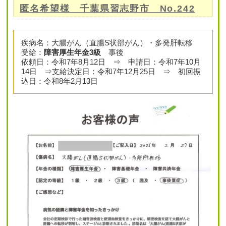
匿名希望様 千葉県習志野市 No.242
疾病名：大腸がん（直腸S状部がん）・多発肝転移
受給：
障害厚生年金3級
事後
依頼日：令和7年8月12日 ⇒ 申請日：令和7年10月
14日 ⇒支給決定日：令和7年12月25日 ⇒ 初回振
込日：令和8年2月13日