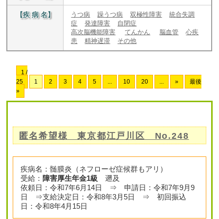
【疾 病 名】
うつ病
躁うつ病
双極性障害
統合失調
症
発達障害
自閉症
高次脳機能障害
てんかん
脳血管
心疾
患
精神遅滞
その他
1 /
25
1
2
3
4
5
...
10
20
...
»
最後
»
匿名希望様 東京都江戸川区 No.248
疾病名：髄膜炎（ネフローゼ症候群もアリ）
受給：
障害厚生年金1級
遡及
依頼日：令和7年6月14日 ⇒ 申請日：令和7年9月9
日 ⇒支給決定日：令和8年3月5日 ⇒ 初回振込
日：令和8年4月15日