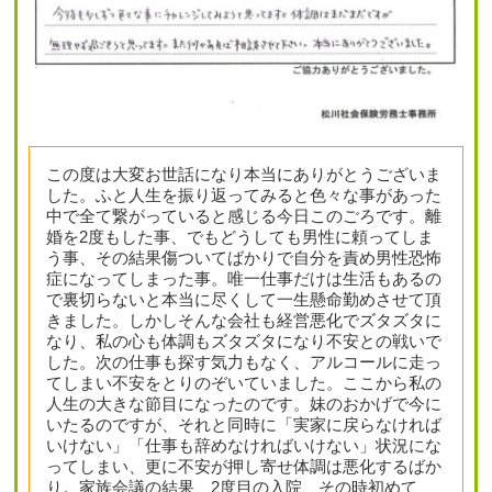
この度は大変お世話になり本当にありがとうございま
した。ふと人生を振り返ってみると色々な事があった
中で全て繋がっていると感じる今日このごろです。離
婚を2度もした事、でもどうしても男性に頼ってしま
う事、その結果傷ついてばかりで自分を責め男性恐怖
症になってしまった事。唯一仕事だけは生活もあるの
で裏切らないと本当に尽くして一生懸命勤めさせて頂
きました。しかしそんな会社も経営悪化でズタズタに
なり、私の心も体調もズタズタになり不安との戦いで
した。次の仕事も探す気力もなく、アルコールに走っ
てしまい不安をとりのぞいていました。ここから私の
人生の大きな節目になったのです。妹のおかげで今に
いたるのですが、それと同時に「実家に戻らなければ
いけない」「仕事も辞めなければいけない」状況にな
ってしまい、更に不安が押し寄せ体調は悪化するばか
り。家族会議の結果、2度目の入院、その時初めて