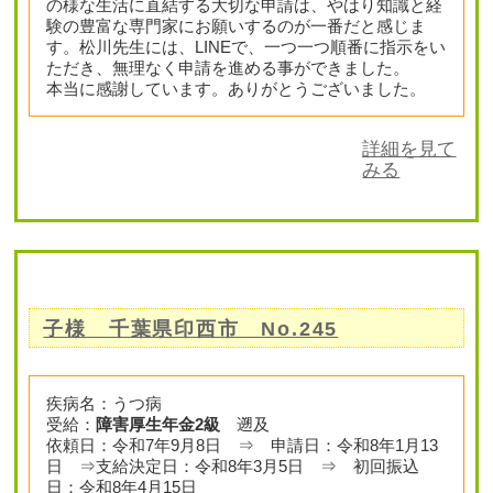
の様な生活に直結する大切な申請は、やはり知識と経
験の豊富な専門家にお願いするのが一番だと感じま
す。松川先生には、LINEで、一つ一つ順番に指示をい
ただき、無理なく申請を進める事ができました。
本当に感謝しています。ありがとうございました。
詳細を見て
みる
子様 千葉県印西市 No.245
疾病名：うつ病
受給：
障害厚生年金2級
遡及
依頼日：令和7年9月8日 ⇒ 申請日：令和8年1月13
日 ⇒支給決定日：令和8年3月5日 ⇒ 初回振込
日：令和8年4月15日