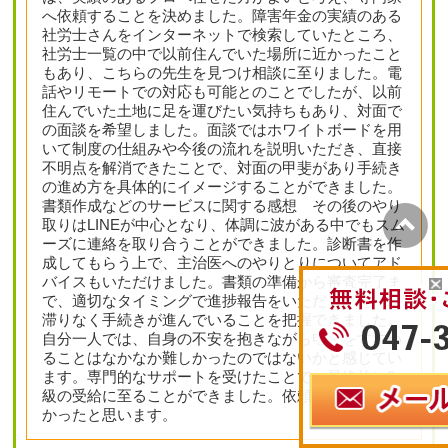
へ依頼することを決めました。障害年金の実績のある
社労士さんをインターネットで検索していたところ、
社労士一覧の中で以前住んでいた場所に近かったこと
もあり、こちらの先生を見つけ相談に至りました。電
話やリモートでの対応も可能とのことでしたが、以前
住んでいた土地に足を運びたい気持ちもあり、対面で
の面談を希望しました。面談ではホワイトボードを用
いて制度の仕組みや今後の流れを説明いただき、直接
不明点を解消できたことで、対面の甲斐があり手続き
の進め方を具体的にイメージすることができました。
書類作成などのサービスに関する感想 その後のやり
取りはLINEが中心となり、体調に波がある中でもスム
ーズに連絡を取り合うことができました。診断書を作
成してもらう上で、主治医へのやりとりについてアド
バイスもいただけました。書類の準備から審査完了ま
で、適切なタイミングで進捗報告をいただけたため、
滞りなく手続きが進んでいることを把握できました。
自分一人では、自身の不安を抱きながら申請をすすめ
ることはなかなか難しかったのではないかと感じてい
ます。専門的なサポートを受けたことで、最終的に3
級の受給に至ることができました。依頼して本当によ
かったと思います。