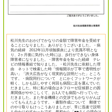
松川先生のおかげでかなりの金額で障害年金を受給す
ることになりました。ありがとうございました。・病
気の経緯 2012年11月頃髄膜炎により意識不明とな
り、2ヶ月後に気付いた時には、歩行ができない身体
障害者になりました。・障害年金を知った経緯 テレ
ビの情報番組で知りました。・松川先生に依頼した理
由 ネットで検索した時「情報開示が丁寧で透明性が
高い」「誇大広告がなく現実的な説明だった」ところ
です。・病院同行について とにかくフットワークが
軽く、しかも話しやすく何回も病院に足を運んでいた
だきました。特に私の場合はネフローゼ症候群との因
果関係がややこしくて、お1人でも病院へ行っていた
だきました。また年金機構との交渉でもかなりがんば
ってもらえたようです。・書類作成について 郵便で
のやり取りもけっこうありましたが、常に迅速で説明
も分かりやすかったです。最初から「■■さんの場合は