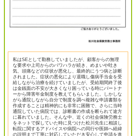
私はSEとして勤務していましたが、顧客からの無理
な要求や上司からのパワハラが続き、めまいや吐き
気、頭痛などの症状が悪化し、最終的にうつ病と診断
されました。症状の悪化により退職し傷病手当金を受
給しながら治療を続けていましたが、受給期間終了後
は金銭面の不安が大きくなり困っている時にパートナ
ーから障害年金制度を教えてもらいました。しかしな
がら通院しながら自分で制度を調べ複雑な申請書類を
作成することは精神的にも非常に困難で、さらに当時
通院していた病院では、診断書の作成を断られて途方
に暮れていました。そんな中、近くの社会保険労務士
をネットで探していた時に見つけた松川先生に相談し
転院に関するアドバイスや病院への同行や医師へ経緯
の説明まで丁寧に対応していただき安心して申請を進