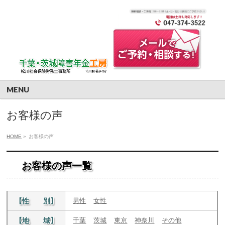
MENU
お客様の声
HOME
»
お客様の声
お客様の声一覧
【性 別】
男性
女性
【地 域】
千葉
茨城
東京
神奈川
その他