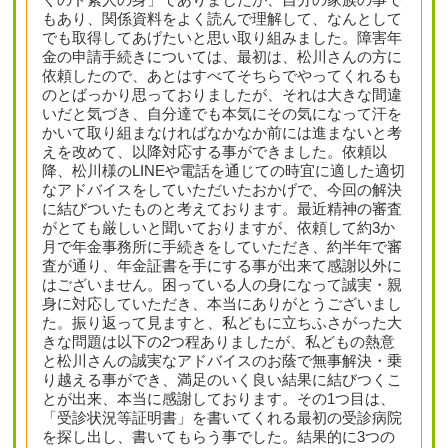
もあり、関係資料をよく読んで理解して、なんとして
でも取得してあげたいと思い取り組みました。障害年
金の申請手続きについては、最初は、松川さんの方に
依頼したので、あとはすべてそちらでやってくれるも
のとばっかり思っておりましたが、それは大きな間違
いだと気づき、自分達でも本気にその気になって汗を
かいて取り組まなければなかなか前には進まないと考
えを改めて、以降対応する事ができました。依頼以
降、松川様のLINEや電話を通じての時宜に適した適切
なアドバイスをしていただいたおかげで、今回の解決
に結びついたものと考えております。最近精神の審査
がとても厳しいと聞いておりますが、依頼して約3か
月で年金事務所に手続きをしていただき、約半年で審
査が通り、年金証書を手にする事が出来て感謝以外に
はございません。困っている人の身になって誠実・親
身に対応していただき、本当にありがとうございまし
た。振り返って見ますと、私どもに立ちふさがった大
きな問題は以下の2つ程ありましたが、私どもの熱意
と松川さんの誠実なアドバイスのお蔭で無事解決・乗
り越える事ができ、満足のいく良い結果に結びつくこ
とが出来、本当に感謝しております。その1つ目は、
「受診状況等証明書」を書いてくれる最初の受診病院
を探し出し、書いてもらう事でした。結果的に3つの