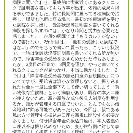
病院に問い合わせ、最終的に実家近くにあるクリニッ
クで証明書を書いてもらう事が出来、依頼の成果を得
る事ができました。特に長期間に亘って各種病院で治
療し、場所も他所に亘る場合、最初の治療診断を受け
た病院を探し出し、受診状況等証明書を書いてくれる
病院を探し出すのには、かなり時間と労力が必要だと
感じました。一か所の病院では「もうカルテがない」
ので書けない、2か所目は、「最初の受診した病院で
はない」のでそちらで書いて貰ったら、こういう状況
で、一時は受診状況等証明書を書いてくれる所が無い
ので、障害年金の受給をあきらめかけた時もありまし
たが、3度目の正直で、3回足を運び、やっと書いてく
れるクリニックが見つかり、本当に助かりました。2
つ目は「障害年金受給者の振込口座の新規開設」につ
いてですが、受給者は誰かが管理しないと、振り込ま
れたお金を一度に全部下ろして使い切ってしまう「買
い物依存症候群」という病癖があり、既存の本人口座
が使えないため、親か親族か成年後見人制度を利用す
るか、誰かが管理する口座でないと、とんでもない借
金地獄に陥る可能性があったため、今回は、親である
私の方で管理する振込み口座を新規に開設する必要が
ありました。何せ障害年金の振込口座は、本人名義の
口座以外は振り込めないため、妻が銀行側に対して事
情等を詳しく根気よく説明して理解していただき、本