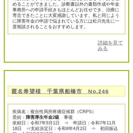
めることができました。診断書以外の書類作成や年金
事務所への申請手続きもほとんどお任せでき、治療に
専念できたことに大変感謝しています。私と同じよう
に障害年金の申請で悩まれている方には松川先生に一
度相談されることをおすすめします。
詳細を見て
みる
匿名希望様 千葉県船橋市 No.246
疾病名：複合性局所疼痛症候群（CRPS）
受給：
障害厚生年金2級
事後
依頼日：令和7年9月1日 ⇒ 申請日：令和7年11月
18日 ⇒支給決定日：令和8年4月2日 ⇒ 初回振込