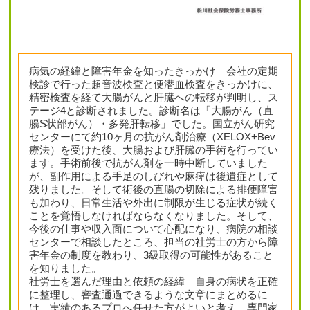
病気の経緯と障害年金を知ったきっかけ 会社の定期
検診で行った超音波検査と便潜血検査をきっかけに、
精密検査を経て大腸がんと肝臓への転移が判明し、ス
テージ4と診断されました。診断名は「大腸がん（直
腸S状部がん）・多発肝転移」でした。国立がん研究
センターにて約10ヶ月の抗がん剤治療（XELOX+Bev
療法）を受けた後、大腸および肝臓の手術を行ってい
ます。手術前後で抗がん剤を一時中断していました
が、副作用による手足のしびれや麻痺は後遺症として
残りました。そして術後の直腸の切除による排便障害
も加わり、日常生活や外出に制限が生じる症状が続く
ことを覚悟しなければならなくなりました。そして、
今後の仕事や収入面について心配になり、病院の相談
センターで相談したところ、担当の社労士の方から障
害年金の制度を教わり、3級取得の可能性があること
を知りました。
社労士を選んだ理由と依頼の経緯 自身の病状を正確
に整理し、審査通過できるような文章にまとめるに
は、実績のあるプロへ任せた方がよいと考え、専門家