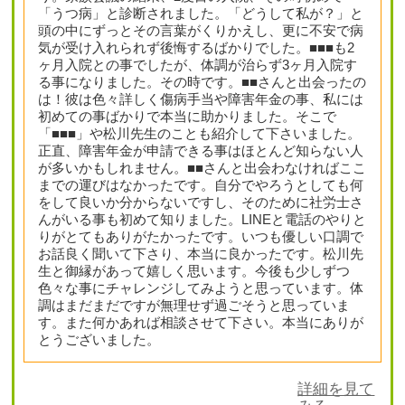
「うつ病」と診断されました。「どうして私が？」と
頭の中にずっとその言葉がくりかえし、更に不安で病
気が受け入れられず後悔するばかりでした。■■■も2
ヶ月入院との事でしたが、体調が治らず3ヶ月入院す
る事になりました。その時です。■■さんと出会ったの
は！彼は色々詳しく傷病手当や障害年金の事、私には
初めての事ばかりで本当に助かりました。そこで
「■■■」や松川先生のことも紹介して下さいました。
正直、障害年金が申請できる事はほとんど知らない人
が多いかもしれません。■■さんと出会わなければここ
までの運びはなかったです。自分でやろうとしても何
をして良いか分からないですし、そのために社労士さ
んがいる事も初めて知りました。LINEと電話のやりと
りがとてもありがたかったです。いつも優しい口調で
お話良く聞いて下さり、本当に良かったです。松川先
生と御縁があって嬉しく思います。今後も少しずつ
色々な事にチャレンジしてみようと思っています。体
調はまだまだですが無理せず過ごそうと思っていま
す。また何かあれば相談させて下さい。本当にありが
とうございました。
詳細を見て