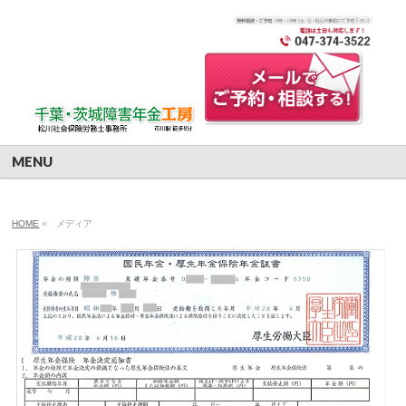
MENU
HOME
»
メディア