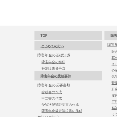
TOP
障害
障害
はじめての方へ
眼
障害年金の基礎知識
耳
障害年金の種類
そ
特別障害者手当
心
障害年金の受給要件
気
腎
障害年金の必要書類
肝
診断書の作成
肢
申立書の作成
肛
受診状況等証明書の作成
精
障害年金裁定請求書の作成
う