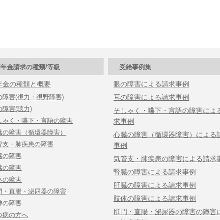
年金請求の種類/等級
受給事例集
年金の種類と概要
眼の障害による請求事例
の障害(視力・視野障害)
耳の障害による請求事例
の障害(聴力)
そしゃく・嚥下・言語の障害によ
しゃく・嚥下・言語の障害
求事例
臓の障害（循環器障害）
心臓の障害（循環器障害）による
管支・肺疾患の障害
事例
臓の障害
気管支・肺疾患の障害による請求
臓の障害
腎臓の障害による請求事例
体の障害
肝臓の障害による請求事例
門・直腸・泌尿器の障害
肢体の障害による請求事例
神の障害
肛門・直腸・泌尿器の障害の障害
つ病の方へ