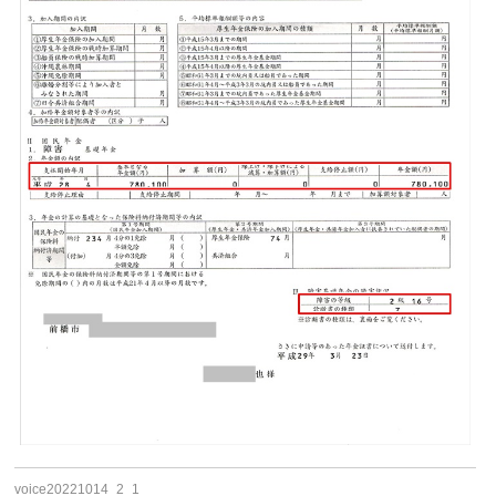
voice20221014_2_1