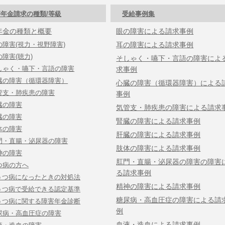
年金請求の種類/等級
受給事例集
年金の種類と概要
眼の障害による請求事例
の障害(視力・視野障害)
耳の障害による請求事例
の障害(聴力)
そしゃく・嚥下・言語の障害によ
しゃく・嚥下・言語の障害
求事例
臓の障害（循環器障害）
心臓の障害（循環器障害）による
管支・肺疾患の障害
事例
臓の障害
気管支・肺疾患の障害による請求
臓の障害
腎臓の障害による請求事例
体の障害
肝臓の障害による請求事例
門・直腸・泌尿器の障害
肢体の障害による請求事例
神の障害
肛門・直腸・泌尿器の障害の障害
つ病の方へ
る請求事例
うつ病になったときの対処法
精神の障害による請求事例
うつ病で受給できる認定基準
糖尿病・高血圧症の障害による請
うつ病に関する障害年金診断
例
尿病・高血圧症の障害
血液・造血による請求事例