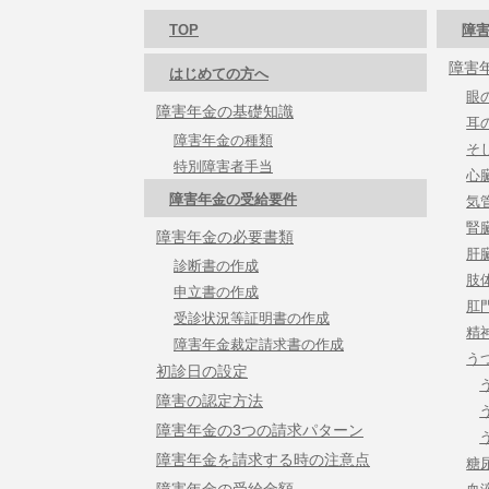
TOP
障害
障害
はじめての方へ
眼
障害年金の基礎知識
耳
障害年金の種類
そ
特別障害者手当
心
障害年金の受給要件
気
腎
障害年金の必要書類
肝
診断書の作成
肢
申立書の作成
肛
受診状況等証明書の作成
精
障害年金裁定請求書の作成
う
初診日の設定
障害の認定方法
障害年金の3つの請求パターン
障害年金を請求する時の注意点
糖
障害年金の受給金額