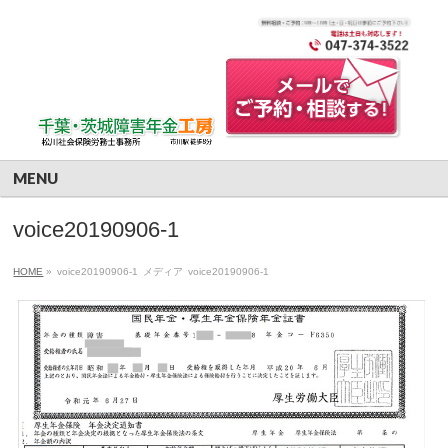
MENU
voice20190906-1
HOME
»
voice20190906-1
メディア
voice20190906-1