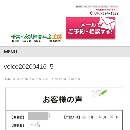
MENU
voice20200416_5
HOME
»
voice20200416_5
メディア
voice20200416_5