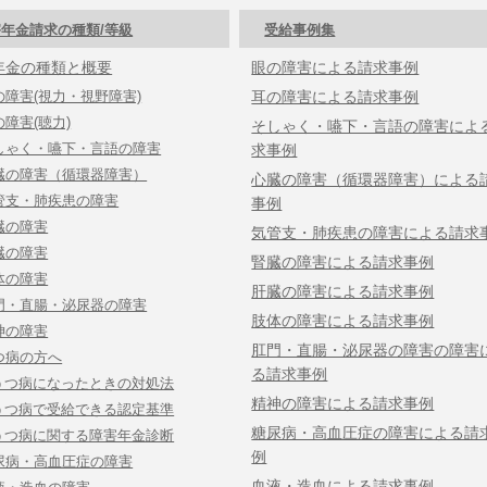
年金請求の種類/等級
受給事例集
年金の種類と概要
眼の障害による請求事例
の障害(視力・視野障害)
耳の障害による請求事例
の障害(聴力)
そしゃく・嚥下・言語の障害によ
しゃく・嚥下・言語の障害
求事例
臓の障害（循環器障害）
心臓の障害（循環器障害）による
管支・肺疾患の障害
事例
臓の障害
気管支・肺疾患の障害による請求
臓の障害
腎臓の障害による請求事例
体の障害
肝臓の障害による請求事例
門・直腸・泌尿器の障害
肢体の障害による請求事例
神の障害
肛門・直腸・泌尿器の障害の障害
つ病の方へ
る請求事例
うつ病になったときの対処法
精神の障害による請求事例
うつ病で受給できる認定基準
糖尿病・高血圧症の障害による請
うつ病に関する障害年金診断
例
尿病・高血圧症の障害
血液・造血による請求事例