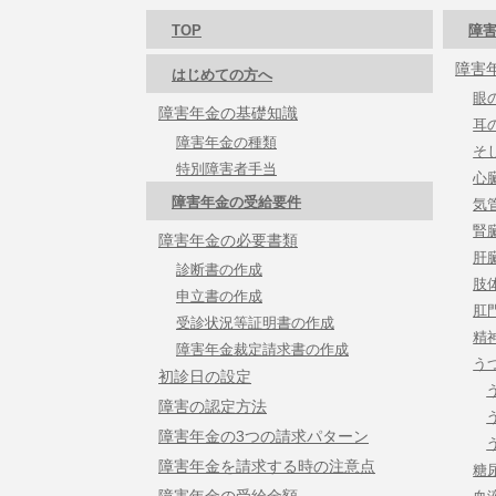
TOP
障害
障害
はじめての方へ
眼
障害年金の基礎知識
耳
障害年金の種類
そ
特別障害者手当
心
障害年金の受給要件
気
腎
障害年金の必要書類
肝
診断書の作成
肢
申立書の作成
肛
受診状況等証明書の作成
精
障害年金裁定請求書の作成
う
初診日の設定
障害の認定方法
障害年金の3つの請求パターン
障害年金を請求する時の注意点
糖
障害年金の受給金額