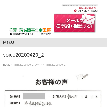
MENU
voice20200420_2
HOME
»
voice20200420_2
メディア
voice20200420_2