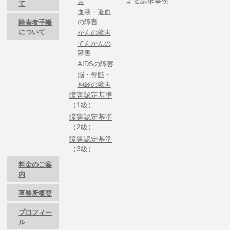
よる請求事例
害
て
血液・造血
の障害
障害者手帳
について
がんの障害
てんかんの
障害
AIDSの障害
脳・脊髄・
神経の障害
障害認定基準
（1級）
障害認定基準
（2級）
障害認定基準
（3級）
料金のご案
内
事務所概要
プロフィー
ル