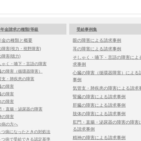
年金請求の種類/等級
受給事例集
年金の種類と概要
眼の障害による請求事例
の障害(視力・視野障害)
耳の障害による請求事例
の障害(聴力)
そしゃく・嚥下・言語の障害によ
しゃく・嚥下・言語の障害
求事例
臓の障害（循環器障害）
心臓の障害（循環器障害）による
管支・肺疾患の障害
事例
臓の障害
気管支・肺疾患の障害による請求
臓の障害
腎臓の障害による請求事例
体の障害
肝臓の障害による請求事例
門・直腸・泌尿器の障害
肢体の障害による請求事例
神の障害
肛門・直腸・泌尿器の障害の障害
つ病の方へ
る請求事例
うつ病になったときの対処法
精神の障害による請求事例
うつ病で受給できる認定基準