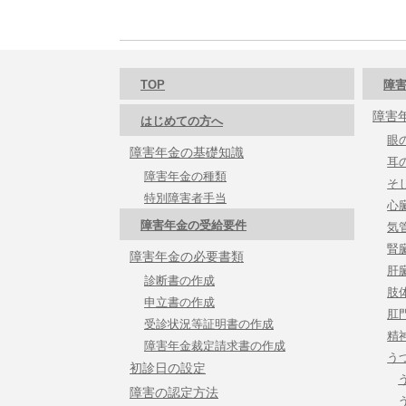
TOP
障害
障害
はじめての方へ
眼
障害年金の基礎知識
耳
障害年金の種類
そ
特別障害者手当
心
障害年金の受給要件
気
腎
障害年金の必要書類
肝
診断書の作成
肢
申立書の作成
肛
受診状況等証明書の作成
精
障害年金裁定請求書の作成
う
初診日の設定
障害の認定方法