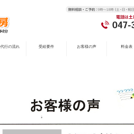
請代行の流れ
受給要件
お客様の声
料金表