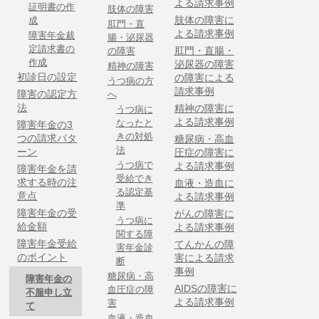
よる請求事例
証明書の作
肢体の障害
肢体の障害に
成
肛門・直
よる請求事例
障害年金裁
腸・泌尿器
定請求書の
肛門・直腸・
の障害
作成
泌尿器の障害
精神の障害
初診日の設定
の障害による
うつ病の方
請求事例
障害の認定方
へ
法
精神の障害に
うつ病に
よる請求事例
なったと
障害年金の3
きの対処
つの請求パタ
糖尿病・高血
法
ーン
圧症の障害に
うつ病で
よる請求事例
障害年金を請
受給でき
求する時の注
血液・造血に
る認定基
意点
よる請求事例
準
障害年金の受
がんの障害に
うつ病に
給金額
よる請求事例
関する障
障害年金受給
てんかんの障
害年金診
のポイント
害による請求
断
事例
糖尿病・高
障害年金の
AIDSの障害に
血圧症の障
不服申し立
よる請求事例
害
て
血液・造血