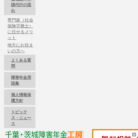
請代行の流
れ
専門家（社会
保険労務士）
に任せるメリ
ット
地方にお住ま
いの方へ
よくある質
問
障害年金用
語集
個人情報保
護方針
トピック
ス・ニュー
ス