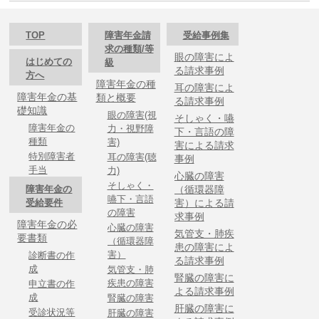
TOP
障害年金請
受給事例集
求の種類/等
眼の障害によ
はじめての
級
る請求事例
方へ
障害年金の種
耳の障害によ
障害年金の基
類と概要
る請求事例
礎知識
眼の障害(視
そしゃく・嚥
障害年金の
力・視野障
下・言語の障
種類
害)
害による請求
特別障害者
耳の障害(聴
事例
手当
力)
心臓の障害
そしゃく・
障害年金の
（循環器障
嚥下・言語
受給要件
害）による請
の障害
求事例
障害年金の必
心臓の障害
気管支・肺疾
要書類
（循環器障
患の障害によ
害）
診断書の作
る請求事例
成
気管支・肺
腎臓の障害に
疾患の障害
申立書の作
よる請求事例
成
腎臓の障害
肝臓の障害に
受診状況等
肝臓の障害