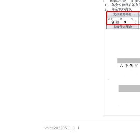
voice20220511_1_1