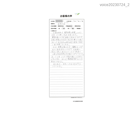
voice20230724_2