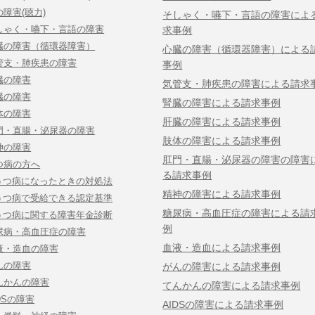
の障害(聴力)
そしゃく・嚥下・言語の障害によ
しゃく・嚥下・言語の障害
求事例
臓の障害（循環器障害）
心臓の障害（循環器障害）による
管支・肺疾患の障害
事例
臓の障害
気管支・肺疾患の障害による請求
臓の障害
腎臓の障害による請求事例
体の障害
肝臓の障害による請求事例
門・直腸・泌尿器の障害
肢体の障害による請求事例
神の障害
肛門・直腸・泌尿器の障害の障害
つ病の方へ
る請求事例
うつ病になったときの対処法
精神の障害による請求事例
うつ病で受給できる認定基準
糖尿病・高血圧症の障害による請
うつ病に関する障害年金診断
例
尿病・高血圧症の障害
血液・造血による請求事例
液・造血の障害
んの障害
がんの障害による請求事例
んかんの障害
てんかんの障害による請求事例
DSの障害
AIDSの障害による請求事例