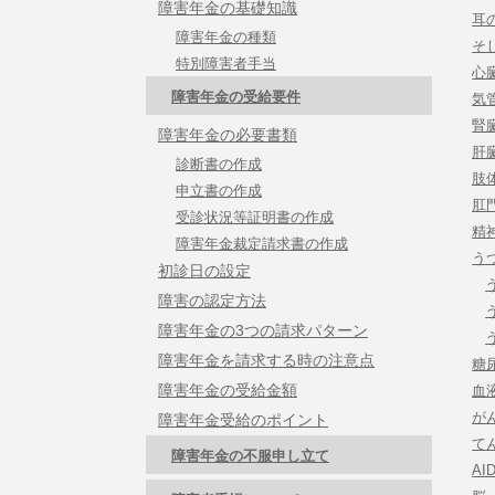
障害年金の基礎知識
耳
障害年金の種類
そ
特別障害者手当
心
障害年金の受給要件
気
腎
障害年金の必要書類
肝
診断書の作成
肢
申立書の作成
肛
受診状況等証明書の作成
精
障害年金裁定請求書の作成
う
初診日の設定
障害の認定方法
障害年金の3つの請求パターン
障害年金を請求する時の注意点
糖
障害年金の受給金額
血
が
障害年金受給のポイント
て
障害年金の不服申し立て
AI