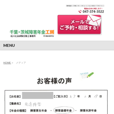
MENU
HOME
»
メディア