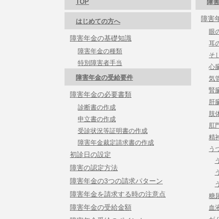
TOP
障害
障害
はじめての方へ
眼
障害年金の基礎知識
耳
障害年金の種類
そ
特別障害者手当
心
障害年金の受給要件
気
腎
障害年金の必要書類
肝
診断書の作成
肢
申立書の作成
肛
受診状況等証明書の作成
精
障害年金裁定請求書の作成
う
初診日の設定
障害の認定方法
障害年金の3つの請求パターン
障害年金を請求する時の注意点
糖
障害年金の受給金額
血