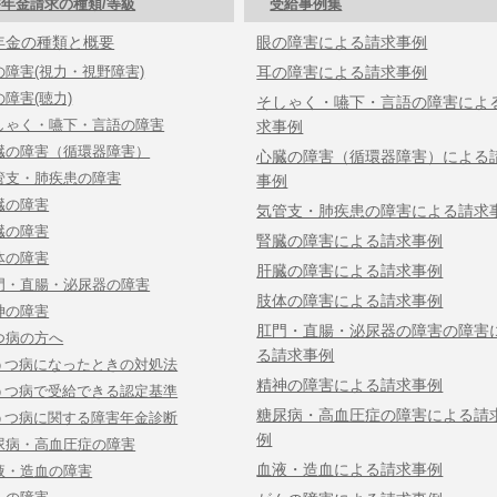
年金請求の種類/等級
受給事例集
年金の種類と概要
眼の障害による請求事例
の障害(視力・視野障害)
耳の障害による請求事例
の障害(聴力)
そしゃく・嚥下・言語の障害によ
しゃく・嚥下・言語の障害
求事例
臓の障害（循環器障害）
心臓の障害（循環器障害）による
管支・肺疾患の障害
事例
臓の障害
気管支・肺疾患の障害による請求
臓の障害
腎臓の障害による請求事例
体の障害
肝臓の障害による請求事例
門・直腸・泌尿器の障害
肢体の障害による請求事例
神の障害
肛門・直腸・泌尿器の障害の障害
つ病の方へ
る請求事例
うつ病になったときの対処法
精神の障害による請求事例
うつ病で受給できる認定基準
糖尿病・高血圧症の障害による請
うつ病に関する障害年金診断
例
尿病・高血圧症の障害
血液・造血による請求事例
液・造血の障害