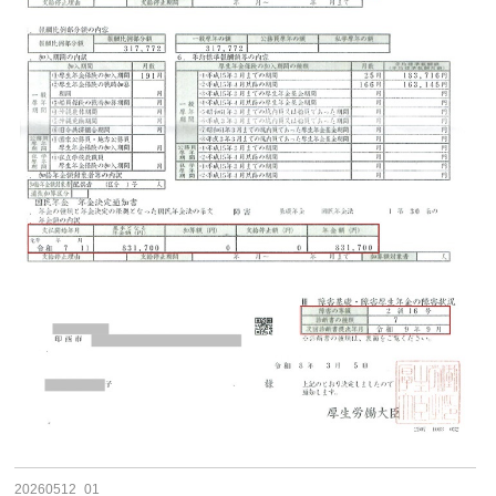
20260512_01