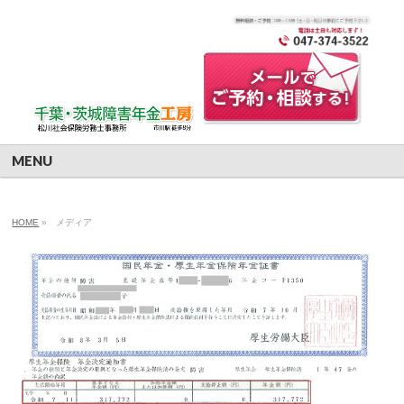
MENU
HOME
»
メディア