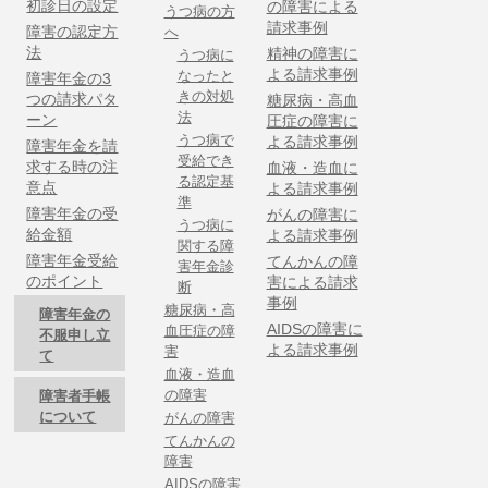
初診日の設定
の障害による
うつ病の方
請求事例
障害の認定方
へ
法
精神の障害に
うつ病に
よる請求事例
なったと
障害年金の3
きの対処
つの請求パタ
糖尿病・高血
法
ーン
圧症の障害に
うつ病で
よる請求事例
障害年金を請
受給でき
求する時の注
血液・造血に
る認定基
意点
よる請求事例
準
障害年金の受
がんの障害に
うつ病に
給金額
よる請求事例
関する障
障害年金受給
てんかんの障
害年金診
のポイント
害による請求
断
事例
糖尿病・高
障害年金の
AIDSの障害に
血圧症の障
不服申し立
よる請求事例
害
て
血液・造血
の障害
障害者手帳
について
がんの障害
てんかんの
障害
AIDSの障害