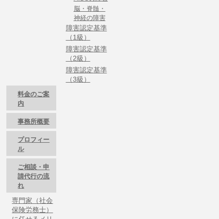
脳・脊髄・
神経の障害
障害認定基準
（1級）
障害認定基準
（2級）
障害認定基準
（3級）
料金のご案
内
事務所概要
プロフィー
ル
ご相談・申
請代行の流
れ
専門家（社会
保険労務士）
に任せるメリ