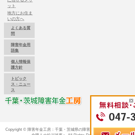
ット
地方にお住ま
いの方へ
よくある質
問
障害年金用
語集
個人情報保
護方針
トピック
ス・ニュー
ス
Copyright ©
障害年金工房：千葉・茨城県の障害年金のご相談は障害年