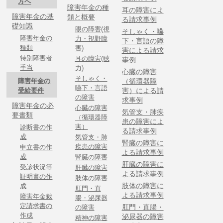
方へ
障害年金の種
耳の障害によ
障害年金の基
類と概要
る請求事例
礎知識
眼の障害(視
そしゃく・嚥
障害年金の
力・視野障
下・言語の障
種類
害)
害による請求
特別障害者
耳の障害(聴
事例
手当
力)
心臓の障害
そしゃく・
障害年金の
（循環器障
嚥下・言語
受給要件
害）による請
の障害
求事例
障害年金の必
心臓の障害
気管支・肺疾
要書類
（循環器障
患の障害によ
害）
診断書の作
る請求事例
成
気管支・肺
腎臓の障害に
疾患の障害
申立書の作
よる請求事例
成
腎臓の障害
肝臓の障害に
受診状況等
肝臓の障害
よる請求事例
証明書の作
肢体の障害
肢体の障害に
成
肛門・直
よる請求事例
障害年金裁
腸・泌尿器
定請求書の
肛門・直腸・
の障害
作成
泌尿器の障害
精神の障害