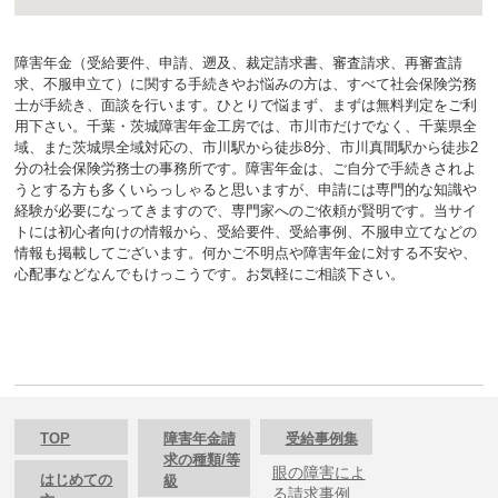
障害年金（受給要件、申請、遡及、裁定請求書、審査請求、再審査請
求、不服申立て）に関する手続きやお悩みの方は、すべて社会保険労務
士が手続き、面談を行います。ひとりで悩まず、まずは無料判定をご利
用下さい。千葉・茨城障害年金工房では、市川市だけでなく、千葉県全
域、また茨城県全域対応の、市川駅から徒歩8分、市川真間駅から徒歩2
分の社会保険労務士の事務所です。障害年金は、ご自分で手続きされよ
うとする方も多くいらっしゃると思いますが、申請には専門的な知識や
経験が必要になってきますので、専門家へのご依頼が賢明です。当サイ
トには初心者向けの情報から、受給要件、受給事例、不服申立てなどの
情報も掲載してございます。何かご不明点や障害年金に対する不安や、
心配事などなんでもけっこうです。お気軽にご相談下さい。
TOP
障害年金請
受給事例集
求の種類/等
眼の障害によ
はじめての
級
る請求事例