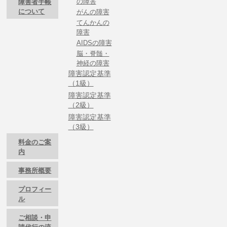
の障害
障害者手帳
について
がんの障害
てんかんの
障害
AIDSの障害
脳・脊髄・
神経の障害
障害認定基準
（1級）
障害認定基準
（2級）
障害認定基準
（3級）
料金のご案
内
事務所概要
プロフィー
ル
ご相談・申