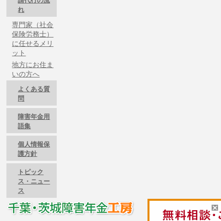
請代行の流
れ
専門家（社会
保険労務士）
に任せるメリ
ット
地方にお住ま
いの方へ
よくある質
問
障害年金用
語集
個人情報保
護方針
トピック
ス・ニュー
ス