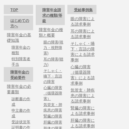
TOP
障害年金請
受給事例集
求の種類/等
眼の障害によ
はじめての
級
る請求事例
方へ
障害年金の種
耳の障害によ
障害年金の基
類と概要
る請求事例
礎知識
眼の障害(視
そしゃく・嚥
障害年金の
力・視野障
下・言語の障
種類
害)
害による請求
特別障害者
耳の障害(聴
事例
手当
力)
心臓の障害
そしゃく・
障害年金の
（循環器障
嚥下・言語
受給要件
害）による請
の障害
求事例
障害年金の必
心臓の障害
気管支・肺疾
要書類
（循環器障
患の障害によ
害）
診断書の作
る請求事例
成
気管支・肺
腎臓の障害に
疾患の障害
申立書の作
よる請求事例
成
腎臓の障害
肝臓の障害に
受診状況等
肝臓の障害
よる請求事例
証明書の作
肢体の障害