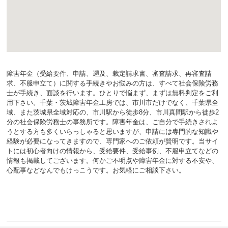
障害年金（受給要件、申請、遡及、裁定請求書、審査請求、再審査請
求、不服申立て）に関する手続きやお悩みの方は、すべて社会保険労務
士が手続き、面談を行います。ひとりで悩まず、まずは無料判定をご利
用下さい。千葉・茨城障害年金工房では、市川市だけでなく、千葉県全
域、また茨城県全域対応の、市川駅から徒歩8分、市川真間駅から徒歩2
分の社会保険労務士の事務所です。障害年金は、ご自分で手続きされよ
うとする方も多くいらっしゃると思いますが、申請には専門的な知識や
経験が必要になってきますので、専門家へのご依頼が賢明です。当サイ
トには初心者向けの情報から、受給要件、受給事例、不服申立てなどの
情報も掲載してございます。何かご不明点や障害年金に対する不安や、
心配事などなんでもけっこうです。お気軽にご相談下さい。