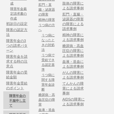
肢体の障害に
成
肛門・直
よる請求事例
障害年金裁
腸・泌尿器
定請求書の
肛門・直腸・
の障害
作成
泌尿器の障害
精神の障害
初診日の設定
の障害による
うつ病の方
請求事例
障害の認定方
へ
法
精神の障害に
うつ病に
よる請求事例
なったと
障害年金の3
きの対処
つの請求パタ
糖尿病・高血
法
ーン
圧症の障害に
うつ病で
よる請求事例
障害年金を請
受給でき
求する時の注
血液・造血に
る認定基
意点
よる請求事例
準
障害年金の受
がんの障害に
うつ病に
給金額
よる請求事例
関する障
障害年金受給
てんかんの障
害年金診
のポイント
害による請求
断
事例
糖尿病・高
障害年金の
AIDSの障害に
血圧症の障
不服申し立
よる請求事例
害
て
血液・造血