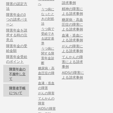
請求事例
障害の認定方
へ
法
精神の障害に
うつ病に
よる請求事例
なったと
障害年金の3
きの対処
つの請求パタ
糖尿病・高血
法
ーン
圧症の障害に
うつ病で
よる請求事例
障害年金を請
受給でき
求する時の注
血液・造血に
る認定基
意点
よる請求事例
準
障害年金の受
がんの障害に
うつ病に
給金額
よる請求事例
関する障
障害年金受給
てんかんの障
害年金診
のポイント
害による請求
断
事例
糖尿病・高
障害年金の
AIDSの障害に
血圧症の障
不服申し立
よる請求事例
害
て
血液・造血
の障害
障害者手帳
について
がんの障害
てんかんの
障害
AIDSの障害