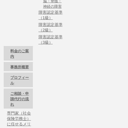
脳・脊髄・
神経の障害
障害認定基準
（1級）
障害認定基準
（2級）
障害認定基準
（3級）
料金のご案
内
事務所概要
プロフィー
ル
ご相談・申
請代行の流
れ
専門家（社会
保険労務士）
に任せるメリ