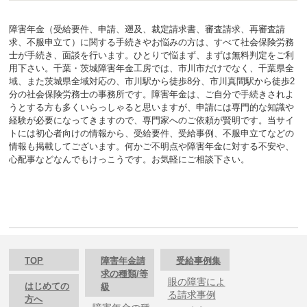
障害年金（受給要件、申請、遡及、裁定請求書、審査請求、再審査請
求、不服申立て）に関する手続きやお悩みの方は、すべて社会保険労務
士が手続き、面談を行います。ひとりで悩まず、まずは無料判定をご利
用下さい。千葉・茨城障害年金工房では、市川市だけでなく、千葉県全
域、また茨城県全域対応の、市川駅から徒歩8分、市川真間駅から徒歩2
分の社会保険労務士の事務所です。障害年金は、ご自分で手続きされよ
うとする方も多くいらっしゃると思いますが、申請には専門的な知識や
経験が必要になってきますので、専門家へのご依頼が賢明です。当サイ
トには初心者向けの情報から、受給要件、受給事例、不服申立てなどの
情報も掲載してございます。何かご不明点や障害年金に対する不安や、
心配事などなんでもけっこうです。お気軽にご相談下さい。
TOP
障害年金請
受給事例集
求の種類/等
眼の障害によ
はじめての
級
る請求事例
方へ