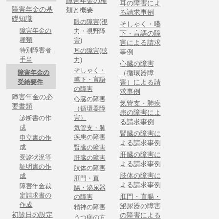
障害年金の種
耳の障害によ
障害年金の基
類と概要
る請求事例
礎知識
眼の障害(視
そしゃく・嚥
障害年金の
力・視野障
下・言語の障
種類
害)
害による請求
特別障害者
耳の障害(聴
事例
手当
力)
心臓の障害
そしゃく・
障害年金の
（循環器障
嚥下・言語
受給要件
害）による請
の障害
求事例
障害年金の必
心臓の障害
気管支・肺疾
要書類
（循環器障
患の障害によ
害）
診断書の作
る請求事例
成
気管支・肺
腎臓の障害に
疾患の障害
申立書の作
よる請求事例
成
腎臓の障害
肝臓の障害に
受診状況等
肝臓の障害
よる請求事例
証明書の作
肢体の障害
肢体の障害に
成
肛門・直
よる請求事例
障害年金裁
腸・泌尿器
定請求書の
肛門・直腸・
の障害
作成
泌尿器の障害
精神の障害
初診日の設定
の障害による
うつ病の方