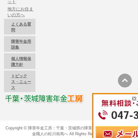
ット
地方にお住ま
いの方へ
よくある質
問
障害年金用
語集
個人情報保
護方針
トピック
ス・ニュー
ス
Copyright ©
障害年金工房：千葉・茨城県の障害年金のご相談は障害年
金職人の松川裕馬へ
All Rights Reserved.