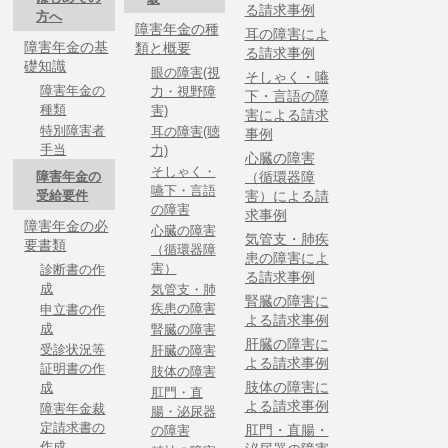
る請求事例
方へ
障害年金の種
耳の障害によ
障害年金の基
類と概要
る請求事例
礎知識
眼の障害(視
そしゃく・嚥
障害年金の
力・視野障
下・言語の障
種類
害)
害による請求
特別障害者
耳の障害(聴
事例
手当
力)
心臓の障害
そしゃく・
障害年金の
（循環器障
嚥下・言語
受給要件
害）による請
の障害
求事例
障害年金の必
心臓の障害
気管支・肺疾
要書類
（循環器障
患の障害によ
害）
診断書の作
る請求事例
成
気管支・肺
腎臓の障害に
疾患の障害
申立書の作
よる請求事例
成
腎臓の障害
肝臓の障害に
受診状況等
肝臓の障害
よる請求事例
証明書の作
肢体の障害
肢体の障害に
成
肛門・直
よる請求事例
障害年金裁
腸・泌尿器
定請求書の
肛門・直腸・
の障害
作成