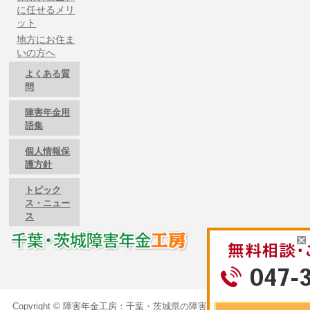
に任せるメリ
ット
地方にお住ま
いの方へ
よくある質
問
障害年金用
語集
個人情報保
護方針
トピック
ス・ニュー
ス
Copyright ©
障害年金工房：千葉・茨城県の障害年金のご相談は障害年