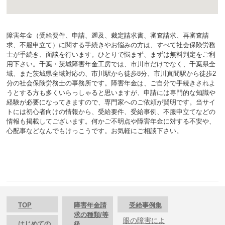
障害年金（受給要件、申請、遡及、裁定請求書、審査請求、再審査請
求、不服申立て）に関する手続きやお悩みの方は、すべて社会保険労務
士が手続き、面談を行います。ひとりで悩まず、まずは無料判定をご利
用下さい。千葉・茨城障害年金工房では、市川市だけでなく、千葉県全
域、また茨城県全域対応の、市川駅から徒歩8分、市川真間駅から徒歩2
分の社会保険労務士の事務所です。障害年金は、ご自分で手続きされよ
うとする方も多くいらっしゃると思いますが、申請には専門的な知識や
経験が必要になってきますので、専門家へのご依頼が賢明です。当サイ
トには初心者向けの情報から、受給要件、受給事例、不服申立てなどの
情報も掲載してございます。何かご不明点や障害年金に対する不安や、
心配事などなんでもけっこうです。お気軽にご相談下さい。
TOP
障害年金請
受給事例集
求の種類/等
眼の障害によ
はじめての
級