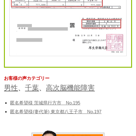
お客様の声カテゴリー
男性
、
千葉
、
高次脳機能障害
匿名希望様 茨城県行方市 No.195
匿名希望様(妻代筆) 東京都八王子市 No.197