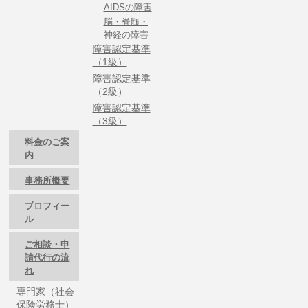
AIDSの障害
脳・脊髄・
神経の障害
障害認定基準
（1級）
障害認定基準
（2級）
障害認定基準
（3級）
料金のご案
内
事務所概要
プロフィー
ル
ご相談・申
請代行の流
れ
専門家（社会
保険労務士）