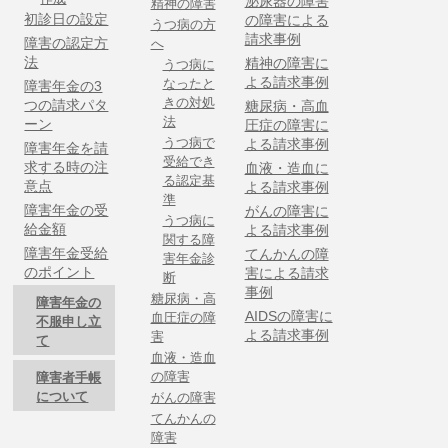
泌尿器の障害
精神の障害
初診日の設定
の障害による
うつ病の方
請求事例
障害の認定方
へ
法
精神の障害に
うつ病に
よる請求事例
なったと
障害年金の3
きの対処
つの請求パタ
糖尿病・高血
法
ーン
圧症の障害に
うつ病で
よる請求事例
障害年金を請
受給でき
求する時の注
血液・造血に
る認定基
意点
よる請求事例
準
障害年金の受
がんの障害に
うつ病に
給金額
よる請求事例
関する障
障害年金受給
てんかんの障
害年金診
のポイント
害による請求
断
事例
糖尿病・高
障害年金の
AIDSの障害に
血圧症の障
不服申し立
よる請求事例
害
て
血液・造血
の障害
障害者手帳
について
がんの障害
てんかんの
障害