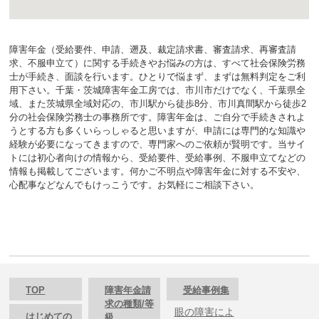
障害年金（受給要件、申請、遡及、裁定請求書、審査請求、再審査請
求、不服申立て）に関する手続きやお悩みの方は、すべて社会保険労務
士が手続き、面談を行います。ひとりで悩まず、まずは無料判定をご利
用下さい。千葉・茨城障害年金工房では、市川市だけでなく、千葉県全
域、また茨城県全域対応の、市川駅から徒歩8分、市川真間駅から徒歩2
分の社会保険労務士の事務所です。障害年金は、ご自分で手続きされよ
うとする方も多くいらっしゃると思いますが、申請には専門的な知識や
経験が必要になってきますので、専門家へのご依頼が賢明です。当サイ
トには初心者向けの情報から、受給要件、受給事例、不服申立てなどの
情報も掲載してございます。何かご不明点や障害年金に対する不安や、
心配事などなんでもけっこうです。お気軽にご相談下さい。
TOP
障害年金請
受給事例集
求の種類/等
眼の障害によ
はじめての
級