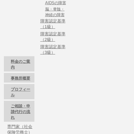
AIDSの障害
脳・脊髄・
神経の障害
障害認定基準
（1級）
障害認定基準
（2級）
障害認定基準
（3級）
料金のご案
内
事務所概要
プロフィー
ル
ご相談・申
請代行の流
れ
専門家（社会
保険労務士）