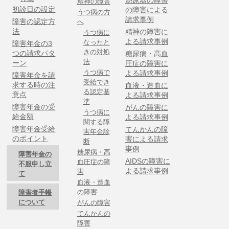
精神の障害
初診日の設定
の障害による
うつ病の方
請求事例
障害の認定方
へ
法
精神の障害に
うつ病に
よる請求事例
なったと
障害年金の3
きの対処
つの請求パタ
糖尿病・高血
法
ーン
圧症の障害に
うつ病で
よる請求事例
障害年金を請
受給でき
求する時の注
血液・造血に
る認定基
意点
よる請求事例
準
障害年金の受
がんの障害に
うつ病に
給金額
よる請求事例
関する障
障害年金受給
てんかんの障
害年金診
のポイント
害による請求
断
事例
糖尿病・高
障害年金の
AIDSの障害に
血圧症の障
不服申し立
よる請求事例
害
て
血液・造血
の障害
障害者手帳
について
がんの障害
てんかんの
障害