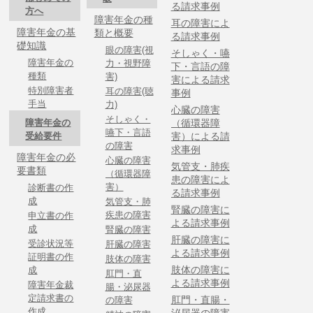
る請求事例
方へ
障害年金の種
耳の障害によ
障害年金の基
類と概要
る請求事例
礎知識
眼の障害(視
そしゃく・嚥
障害年金の
力・視野障
下・言語の障
種類
害)
害による請求
特別障害者
耳の障害(聴
事例
手当
力)
心臓の障害
そしゃく・
障害年金の
（循環器障
嚥下・言語
受給要件
害）による請
の障害
求事例
障害年金の必
心臓の障害
気管支・肺疾
要書類
（循環器障
患の障害によ
害）
診断書の作
る請求事例
成
気管支・肺
腎臓の障害に
疾患の障害
申立書の作
よる請求事例
成
腎臓の障害
肝臓の障害に
受診状況等
肝臓の障害
よる請求事例
証明書の作
肢体の障害
肢体の障害に
成
肛門・直
よる請求事例
障害年金裁
腸・泌尿器
定請求書の
肛門・直腸・
の障害
作成
泌尿器の障害