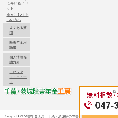
に任せるメリ
ット
地方にお住ま
いの方へ
よくある質
問
障害年金用
語集
個人情報保
護方針
トピック
ス・ニュー
ス
Copyright ©
障害年金工房：千葉・茨城県の障害年金のご相談は障害年