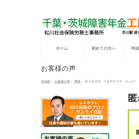
ホーム
初めての方へ
申
お客様の声
HOME
»
お客様の声
»
男性
»
匿名希望様 千葉県市川市 No.227
匿