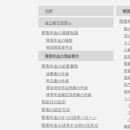
TOP
障害
障害
はじめての方へ
眼
障害年金の基礎知識
耳
障害年金の種類
そ
特別障害者手当
心
障害年金の受給要件
気
腎
障害年金の必要書類
肝
診断書の作成
肢
申立書の作成
肛
受診状況等証明書の作成
精
障害年金裁定請求書の作成
う
初診日の設定
障害の認定方法
障害年金の3つの請求パターン
障害年金を請求する時の注意点
糖