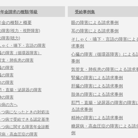
年金請求の種類/等級
受給事例集
年金の種類と概要
眼の障害による請求事例
の障害(視力・視野障害)
耳の障害による請求事例
の障害(聴力)
そしゃく・嚥下・言語の障害によ
しゃく・嚥下・言語の障害
求事例
臓の障害（循環器障害）
心臓の障害（循環器障害）による
管支・肺疾患の障害
事例
臓の障害
気管支・肺疾患の障害による請求
臓の障害
腎臓の障害による請求事例
体の障害
肝臓の障害による請求事例
門・直腸・泌尿器の障害
肢体の障害による請求事例
神の障害
肛門・直腸・泌尿器の障害の障害
つ病の方へ
る請求事例
うつ病になったときの対処法
精神の障害による請求事例
うつ病で受給できる認定基準
糖尿病・高血圧症の障害による請
うつ病に関する障害年金診断
例
尿病・高血圧症の障害