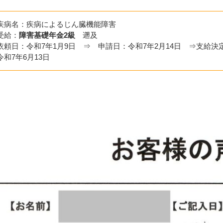
疾病名：疾病によるじん臓機能障害
受給：
障害基礎年金2級
遡及
依頼日：令和7年1月9日 ⇒ 申請日：令和7年2月14日 ⇒支給決
令和7年6月13日