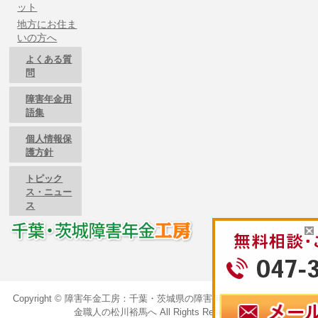
ット
地方にお住ま
いの方へ
よくある質
問
障害年金用
語集
個人情報保
護方針
トピック
ス・ニュー
ス
Copyright ©
障害年金工房：千葉・茨城県の障害年金のご相談は障害年
金職人の松川裕馬へ
All Rights Reserved.