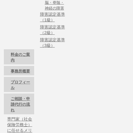
脳・脊髄・
神経の障害
障害認定基準
（1級）
障害認定基準
（2級）
障害認定基準
（3級）
料金のご案
内
事務所概要
プロフィー
ル
ご相談・申
請代行の流
れ
専門家（社会
保険労務士）
に任せるメリ