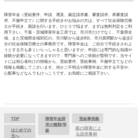
障害年金（受給要件、申請、遡及、裁定請求書、審査請求、再審査請
求、不服申立て）に関する手続きやお悩みの方は、すべて社会保険労務
士が手続き、面談を行います。ひとりで悩まず、まずは無料判定をご利
用下さい。千葉・茨城障害年金工房では、市川市だけでなく、千葉県全
域、また茨城県全域対応の、市川駅から徒歩8分、市川真間駅から徒歩2
分の社会保険労務士の事務所です。障害年金は、ご自分で手続きされよ
うとする方も多くいらっしゃると思いますが、申請には専門的な知識や
経験が必要になってきますので、専門家へのご依頼が賢明です。当サイ
トには初心者向けの情報から、受給要件、受給事例、不服申立てなどの
情報も掲載してございます。何かご不明点や障害年金に対する不安や、
心配事などなんでもけっこうです。お気軽にご相談下さい。
TOP
障害年金請
受給事例集
求の種類/等
眼の障害によ
はじめての
級
る請求事例
方へ