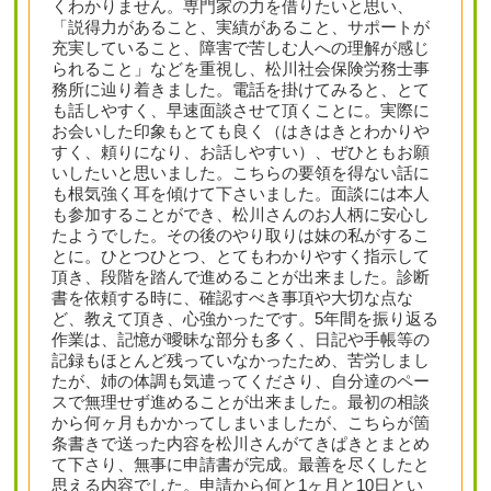
くわかりません。専門家の力を借りたいと思い、
「説得力があること、実績があること、サポートが
充実していること、障害で苦しむ人への理解が感じ
られること」などを重視し、松川社会保険労務士事
務所に辿り着きました。電話を掛けてみると、とて
も話しやすく、早速面談させて頂くことに。実際に
お会いした印象もとても良く（はきはきとわかりや
すく、頼りになり、お話しやすい）、ぜひともお願
いしたいと思いました。こちらの要領を得ない話に
も根気強く耳を傾けて下さいました。面談には本人
も参加することができ、松川さんのお人柄に安心し
たようでした。その後のやり取りは妹の私がするこ
とに。ひとつひとつ、とてもわかりやすく指示して
頂き、段階を踏んで進めることが出来ました。診断
書を依頼する時に、確認すべき事項や大切な点な
ど、教えて頂き、心強かったです。5年間を振り返る
作業は、記憶が曖昧な部分も多く、日記や手帳等の
記録もほとんど残っていなかったため、苦労しまし
たが、姉の体調も気遣ってくださり、自分達のペー
スで無理せず進めることが出来ました。最初の相談
から何ヶ月もかかってしまいましたが、こちらが箇
条書きで送った内容を松川さんがてきぱきとまとめ
て下さり、無事に申請書が完成。最善を尽くしたと
思える内容でした。申請から何と1ヶ月と10日とい