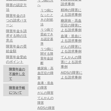
うつ病の方
請求事例
障害の認定方
へ
法
精神の障害に
うつ病に
よる請求事例
なったと
障害年金の3
きの対処
つの請求パタ
糖尿病・高血
法
ーン
圧症の障害に
うつ病で
よる請求事例
障害年金を請
受給でき
求する時の注
血液・造血に
る認定基
意点
よる請求事例
準
障害年金の受
がんの障害に
うつ病に
給金額
よる請求事例
関する障
障害年金受給
てんかんの障
害年金診
のポイント
害による請求
断
事例
糖尿病・高
障害年金の
AIDSの障害に
血圧症の障
不服申し立
よる請求事例
害
て
血液・造血
の障害
障害者手帳
について
がんの障害
てんかんの
障害
AIDSの障害