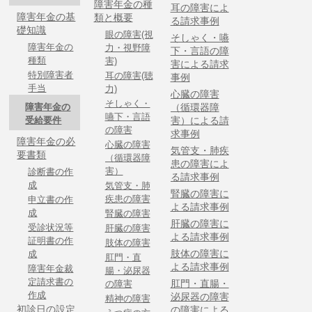
障害年金の種
耳の障害によ
障害年金の基
類と概要
る請求事例
礎知識
眼の障害(視
そしゃく・嚥
障害年金の
力・視野障
下・言語の障
種類
害)
害による請求
特別障害者
耳の障害(聴
事例
手当
力)
心臓の障害
そしゃく・
障害年金の
（循環器障
嚥下・言語
受給要件
害）による請
の障害
求事例
障害年金の必
心臓の障害
気管支・肺疾
要書類
（循環器障
患の障害によ
害）
診断書の作
る請求事例
成
気管支・肺
腎臓の障害に
疾患の障害
申立書の作
よる請求事例
成
腎臓の障害
肝臓の障害に
受診状況等
肝臓の障害
よる請求事例
証明書の作
肢体の障害
肢体の障害に
成
肛門・直
よる請求事例
障害年金裁
腸・泌尿器
定請求書の
肛門・直腸・
の障害
作成
泌尿器の障害
精神の障害
初診日の設定
の障害による