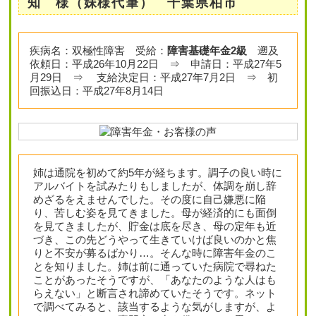
知 様（妹様代筆） 千葉県柏市
疾病名：双極性障害 受給：
障害基礎年金2級
遡及
依頼日：平成26年10月22日 ⇒ 申請日：平成27年5
月29日 ⇒ 支給決定日：平成27年7月2日 ⇒ 初
回振込日：平成27年8月14日
姉は通院を初めて約5年が経ちます。調子の良い時に
アルバイトを試みたりもしましたが、体調を崩し辞
めざるをえませんでした。その度に自己嫌悪に陥
り、苦しむ姿を見てきました。母が経済的にも面倒
を見てきましたが、貯金は底を尽き、母の定年も近
づき、この先どうやって生きていけば良いのかと焦
りと不安が募るばかり…。そんな時に障害年金のこ
とを知りました。姉は前に通っていた病院で尋ねた
ことがあったそうですが、「あなたのような人はも
らえない」と断言され諦めていたそうです。ネット
で調べてみると、該当するような気がしますが、よ