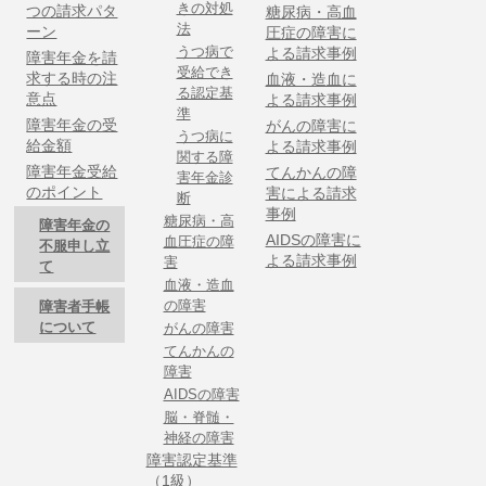
きの対処
つの請求パタ
糖尿病・高血
法
ーン
圧症の障害に
うつ病で
よる請求事例
障害年金を請
受給でき
求する時の注
血液・造血に
る認定基
意点
よる請求事例
準
障害年金の受
がんの障害に
うつ病に
給金額
よる請求事例
関する障
障害年金受給
てんかんの障
害年金診
のポイント
害による請求
断
事例
糖尿病・高
障害年金の
AIDSの障害に
血圧症の障
不服申し立
よる請求事例
害
て
血液・造血
の障害
障害者手帳
について
がんの障害
てんかんの
障害
AIDSの障害
脳・脊髄・
神経の障害
障害認定基準
（1級）