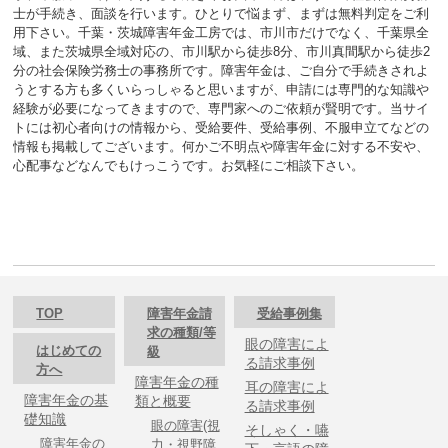
士が手続き、面談を行います。ひとりで悩まず、まずは無料判定をご利
用下さい。千葉・茨城障害年金工房では、市川市だけでなく、千葉県全
域、また茨城県全域対応の、市川駅から徒歩8分、市川真間駅から徒歩2
分の社会保険労務士の事務所です。障害年金は、ご自分で手続きされよ
うとする方も多くいらっしゃると思いますが、申請には専門的な知識や
経験が必要になってきますので、専門家へのご依頼が賢明です。当サイ
トには初心者向けの情報から、受給要件、受給事例、不服申立てなどの
情報も掲載してございます。何かご不明点や障害年金に対する不安や、
心配事などなんでもけっこうです。お気軽にご相談下さい。
TOP
障害年金請
受給事例集
求の種類/等
眼の障害によ
はじめての
級
る請求事例
方へ
障害年金の種
耳の障害によ
障害年金の基
類と概要
る請求事例
礎知識
眼の障害(視
そしゃく・嚥
障害年金の
力・視野障