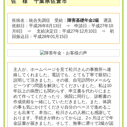
佐 様 千葉県佐倉市
疾病名：統合失調症 受給：
障害基礎年金2級
遡及
依頼日：平成26年8月13日 ⇒ 申請日：平成27年10
月8日 ⇒ 支給決定日：平成27年12月10日 ⇒ 初
回振込日：平成28年01月15日
主人が、ホームページを見て松川さんの事務所へ連
絡してくれました。電話でも、とても丁寧で親切に
説明して頂きました。その後、自宅訪問やメールな
ど一つずつ問題を解決してくださいました。私は10
年以上の病歴にも関わらず、申立書を代わりにまと
めて作ってくださったり、病院に同行し、診断書の
作成依頼を一緒にしていただきました。また、体調
の事も気にかけてくださり自分のペースで進めるこ
とも出来て、本当に、松川さんの人柄にも感謝して
おります。手続きが終わってからは、2ヶ月ほどで年
金証書が届きました。そして、無事に遡りで2級が認