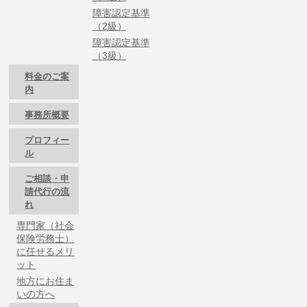
障害認定基準
（2級）
障害認定基準
（3級）
料金のご案
内
事務所概要
プロフィー
ル
ご相談・申
請代行の流
れ
専門家（社会
保険労務士）
に任せるメリ
ット
地方にお住ま
いの方へ