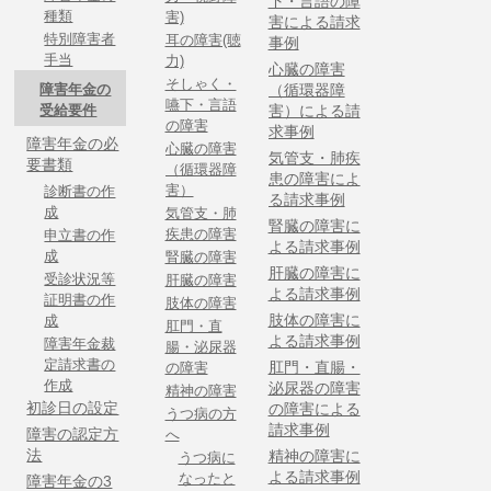
下・言語の障
種類
害)
害による請求
特別障害者
耳の障害(聴
事例
手当
力)
心臓の障害
そしゃく・
障害年金の
（循環器障
嚥下・言語
受給要件
害）による請
の障害
求事例
障害年金の必
心臓の障害
気管支・肺疾
要書類
（循環器障
患の障害によ
害）
診断書の作
る請求事例
成
気管支・肺
腎臓の障害に
疾患の障害
申立書の作
よる請求事例
成
腎臓の障害
肝臓の障害に
受診状況等
肝臓の障害
よる請求事例
証明書の作
肢体の障害
肢体の障害に
成
肛門・直
よる請求事例
障害年金裁
腸・泌尿器
定請求書の
肛門・直腸・
の障害
作成
泌尿器の障害
精神の障害
初診日の設定
の障害による
うつ病の方
請求事例
障害の認定方
へ
法
精神の障害に
うつ病に
よる請求事例
なったと
障害年金の3