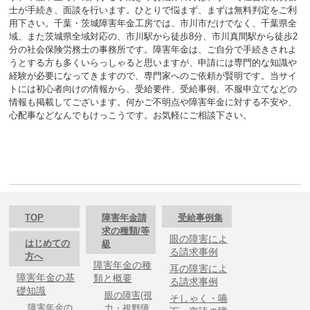
士が手続き、面談を行います。ひとりで悩まず、まずは無料判定をご利
用下さい。千葉・茨城障害年金工房では、市川市だけでなく、千葉県全
域、また茨城県全域対応の、市川駅から徒歩8分、市川真間駅から徒歩2
分の社会保険労務士の事務所です。障害年金は、ご自分で手続きされよ
うとする方も多くいらっしゃると思いますが、申請には専門的な知識や
経験が必要になってきますので、専門家へのご依頼が賢明です。当サイ
トには初心者向けの情報から、受給要件、受給事例、不服申立てなどの
情報も掲載してございます。何かご不明点や障害年金に対する不安や、
心配事などなんでもけっこうです。お気軽にご相談下さい。
TOP
障害年金請
受給事例集
求の種類/等
眼の障害によ
はじめての
級
る請求事例
方へ
障害年金の種
耳の障害によ
障害年金の基
類と概要
る請求事例
礎知識
眼の障害(視
そしゃく・嚥
障害年金の
力・視野障