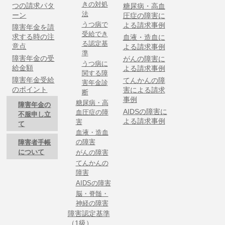
きの対処
つの請求パタ
糖尿病・高血
法
ーン
圧症の障害に
うつ病で
よる請求事例
障害年金を請
受給でき
求する時の注
血液・造血に
る認定基
意点
よる請求事例
準
障害年金の受
がんの障害に
うつ病に
給金額
よる請求事例
関する障
障害年金受給
てんかんの障
害年金診
のポイント
害による請求
断
事例
糖尿病・高
障害年金の
AIDSの障害に
血圧症の障
不服申し立
よる請求事例
害
て
血液・造血
の障害
障害者手帳
について
がんの障害
てんかんの
障害
AIDSの障害
脳・脊髄・
神経の障害
障害認定基準
（1級）