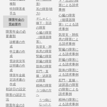
下・言語の障
種類
害)
害による請求
特別障害者
耳の障害(聴
事例
手当
力)
心臓の障害
そしゃく・
障害年金の
（循環器障
嚥下・言語
受給要件
害）による請
の障害
求事例
障害年金の必
心臓の障害
気管支・肺疾
要書類
（循環器障
患の障害によ
害）
診断書の作
る請求事例
成
気管支・肺
腎臓の障害に
疾患の障害
申立書の作
よる請求事例
成
腎臓の障害
肝臓の障害に
受診状況等
肝臓の障害
よる請求事例
証明書の作
肢体の障害
肢体の障害に
成
肛門・直
よる請求事例
障害年金裁
腸・泌尿器
定請求書の
肛門・直腸・
の障害
作成
泌尿器の障害
精神の障害
初診日の設定
の障害による
うつ病の方
請求事例
障害の認定方
へ
法
精神の障害に
うつ病に
よる請求事例
なったと
障害年金の3