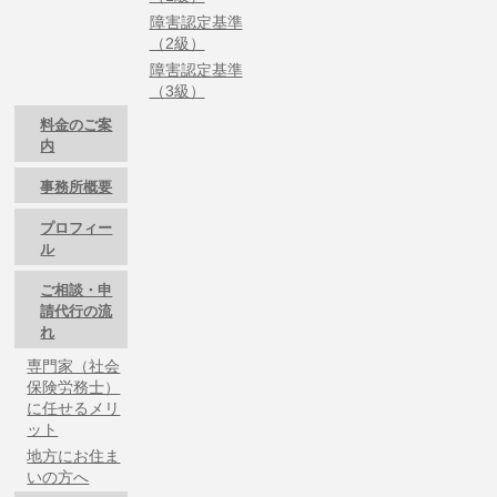
障害認定基準
（2級）
障害認定基準
（3級）
料金のご案
内
事務所概要
プロフィー
ル
ご相談・申
請代行の流
れ
専門家（社会
保険労務士）
に任せるメリ
ット
地方にお住ま
いの方へ