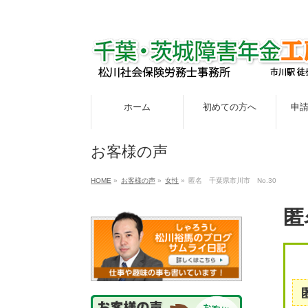
ホーム
初めての方へ
申
お客様の声
HOME
»
お客様の声
»
女性
»
匿名 千葉県市川市 No.30
匿