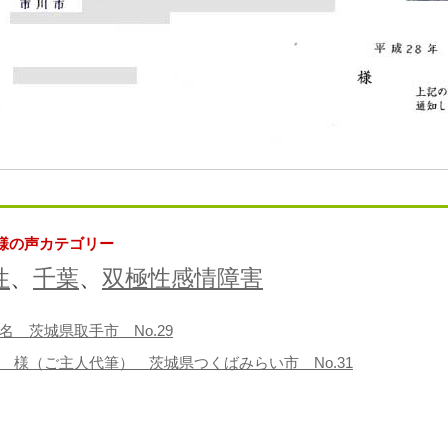
様の声カテゴリー
性
、
千葉
、
双極性感情障害
名 茨城県取手市 No.29
 様（ご主人代筆） 茨城県つくばみらい市 No.31