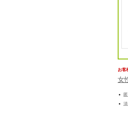
お客
女
匿
清