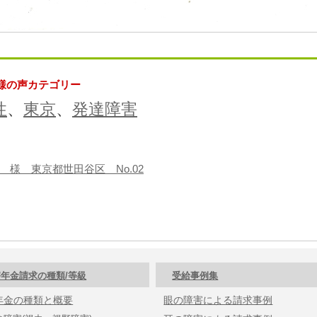
様の声カテゴリー
性
、
東京
、
発達障害
 様 東京都世田谷区 No.02
年金請求の種類/等級
受給事例集
年金の種類と概要
眼の障害による請求事例