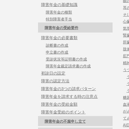
眼
障害年金の基礎知識
耳
障害年金の種類
そ
特別障害者手当
心
障害年金の受給要件
気
腎
障害年金の必要書類
肝
診断書の作成
肢
申立書の作成
肛
受診状況等証明書の作成
精
障害年金裁定請求書の作成
う
初診日の設定
障害の認定方法
障害年金の3つの請求パターン
障害年金を請求する時の注意点
糖
障害年金の受給金額
血
が
障害年金受給のポイント
て
障害年金の不服申し立て
AI