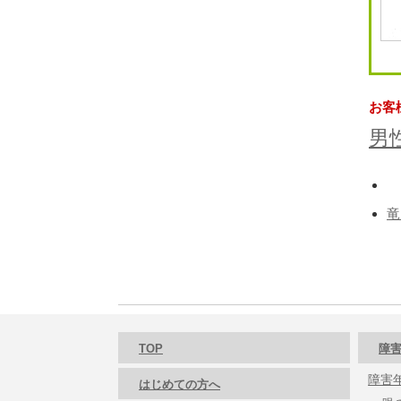
お客
男
竜
TOP
障害
障害
はじめての方へ