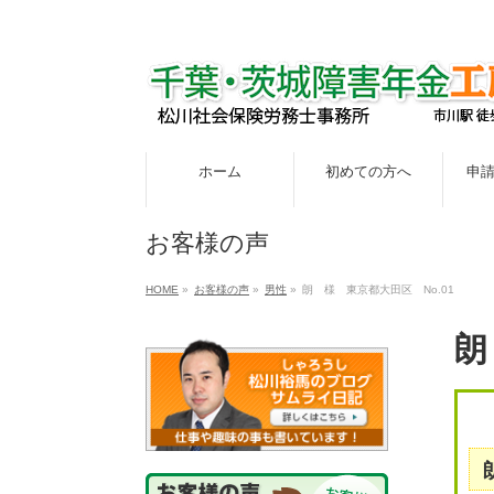
ホーム
初めての方へ
申
お客様の声
HOME
»
お客様の声
»
男性
»
朗 様 東京都大田区 No.01
朗