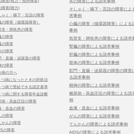
の障害(視力・視野障害)
耳の障害による請求事例
の障害(聴力)
そしゃく・嚥下・言語の障害によ
しゃく・嚥下・言語の障害
求事例
臓の障害（循環器障害）
心臓の障害（循環器障害）による
管支・肺疾患の障害
事例
臓の障害
気管支・肺疾患の障害による請求
臓の障害
腎臓の障害による請求事例
体の障害
肝臓の障害による請求事例
門・直腸・泌尿器の障害
肢体の障害による請求事例
神の障害
肛門・直腸・泌尿器の障害の障害
つ病の方へ
る請求事例
うつ病になったときの対処法
精神の障害による請求事例
うつ病で受給できる認定基準
糖尿病・高血圧症の障害による請
うつ病に関する障害年金診断
例
尿病・高血圧症の障害
血液・造血による請求事例
液・造血の障害
んの障害
がんの障害による請求事例
んかんの障害
てんかんの障害による請求事例
DSの障害
AIDSの障害による請求事例