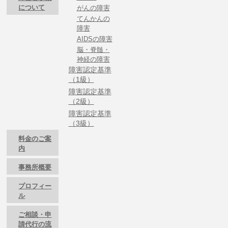
について
がんの障害
てんかんの
障害
AIDSの障害
脳・脊髄・
神経の障害
障害認定基準
（1級）
障害認定基準
（2級）
障害認定基準
（3級）
料金のご案
内
事務所概要
プロフィー
ル
ご相談・申
請代行の流