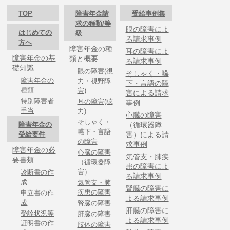
TOP
障害年金請
受給事例集
求の種類/等
眼の障害によ
はじめての
級
る請求事例
方へ
障害年金の種
耳の障害によ
障害年金の基
類と概要
る請求事例
礎知識
眼の障害(視
そしゃく・嚥
障害年金の
力・視野障
下・言語の障
種類
害)
害による請求
特別障害者
耳の障害(聴
事例
手当
力)
心臓の障害
そしゃく・
障害年金の
（循環器障
嚥下・言語
受給要件
害）による請
の障害
求事例
障害年金の必
心臓の障害
気管支・肺疾
要書類
（循環器障
患の障害によ
害）
診断書の作
る請求事例
成
気管支・肺
腎臓の障害に
疾患の障害
申立書の作
よる請求事例
成
腎臓の障害
肝臓の障害に
受診状況等
肝臓の障害
よる請求事例
証明書の作
肢体の障害