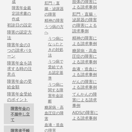
肢体の障害に
成
肛門・直
よる請求事例
障害年金裁
腸・泌尿器
定請求書の
肛門・直腸・
の障害
作成
泌尿器の障害
精神の障害
初診日の設定
の障害による
うつ病の方
請求事例
障害の認定方
へ
法
精神の障害に
うつ病に
よる請求事例
なったと
障害年金の3
きの対処
つの請求パタ
糖尿病・高血
法
ーン
圧症の障害に
うつ病で
よる請求事例
障害年金を請
受給でき
求する時の注
血液・造血に
る認定基
意点
よる請求事例
準
障害年金の受
がんの障害に
うつ病に
給金額
よる請求事例
関する障
障害年金受給
てんかんの障
害年金診
のポイント
害による請求
断
事例
糖尿病・高
障害年金の
AIDSの障害に
血圧症の障
不服申し立
よる請求事例
害
て
血液・造血
の障害
障害者手帳