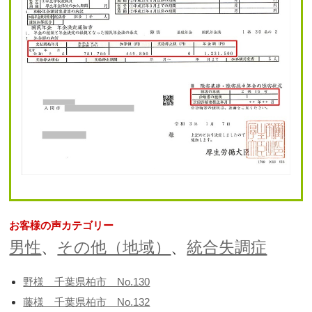
お客様の声カテゴリー
男性
、
その他（地域）
、
統合失調症
野様 千葉県柏市 No.130
藤様 千葉県柏市 No.132