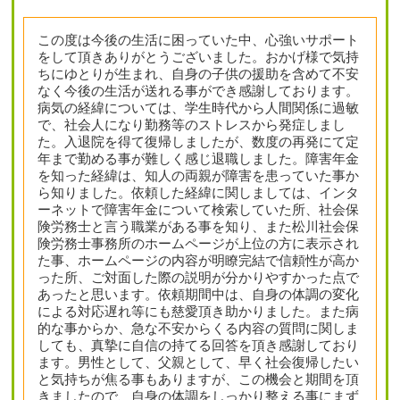
この度は今後の生活に困っていた中、心強いサポート
をして頂きありがとうございました。おかげ様で気持
ちにゆとりが生まれ、自身の子供の援助を含めて不安
なく今後の生活が送れる事ができ感謝しております。
病気の経緯については、学生時代から人間関係に過敏
で、社会人になり勤務等のストレスから発症しまし
た。入退院を得て復帰しましたが、数度の再発にて定
年まで勤める事が難しく感じ退職しました。障害年金
を知った経緯は、知人の両親が障害を患っていた事か
ら知りました。依頼した経緯に関しましては、インタ
ーネットで障害年金について検索していた所、社会保
険労務士と言う職業がある事を知り、また松川社会保
険労務士事務所のホームページが上位の方に表示され
た事、ホームページの内容が明瞭完結で信頼性が高か
った所、ご対面した際の説明が分かりやすかった点で
あったと思います。依頼期間中は、自身の体調の変化
による対応遅れ等にも慈愛頂き助かりました。また病
的な事からか、急な不安からくる内容の質問に関しま
しても、真摯に自信の持てる回答を頂き感謝しており
ます。男性として、父親として、早く社会復帰したい
と気持ちが焦る事もありますが、この機会と期間を頂
きましたので、自身の体調をしっかり整える事にまず