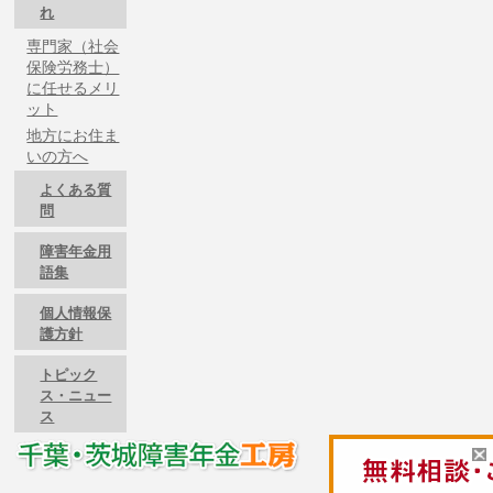
れ
専門家（社会
保険労務士）
に任せるメリ
ット
地方にお住ま
いの方へ
よくある質
問
障害年金用
語集
個人情報保
護方針
トピック
ス・ニュー
ス