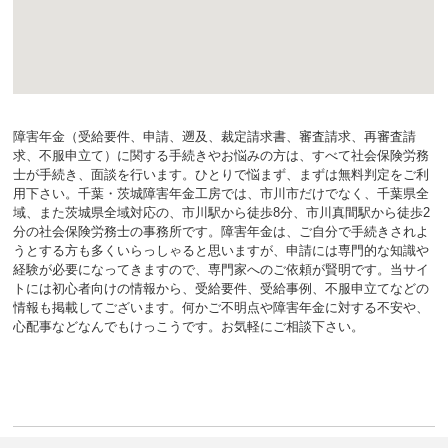
障害年金（受給要件、申請、遡及、裁定請求書、審査請求、再審査請
求、不服申立て）に関する手続きやお悩みの方は、すべて社会保険労務
士が手続き、面談を行います。ひとりで悩まず、まずは無料判定をご利
用下さい。千葉・茨城障害年金工房では、市川市だけでなく、千葉県全
域、また茨城県全域対応の、市川駅から徒歩8分、市川真間駅から徒歩2
分の社会保険労務士の事務所です。障害年金は、ご自分で手続きされよ
うとする方も多くいらっしゃると思いますが、申請には専門的な知識や
経験が必要になってきますので、専門家へのご依頼が賢明です。当サイ
トには初心者向けの情報から、受給要件、受給事例、不服申立てなどの
情報も掲載してございます。何かご不明点や障害年金に対する不安や、
心配事などなんでもけっこうです。お気軽にご相談下さい。