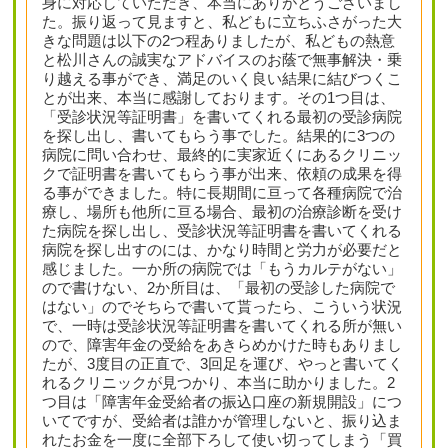
身に対応していただき、本当にありがとうございまし
た。振り返って見ますと、私どもに立ちふさがった大
きな問題は以下の2つ程ありましたが、私どもの熱意
と松川さんの誠実なアドバイスのお蔭で無事解決・乗
り越える事ができ、満足のいく良い結果に結びつくこ
とが出来、本当に感謝しております。その1つ目は、
「受診状況等証明書」を書いてくれる最初の受診病院
を探し出し、書いてもらう事でした。結果的に3つの
病院に問い合わせ、最終的に実家近くにあるクリニッ
クで証明書を書いてもらう事が出来、依頼の成果を得
る事ができました。特に長期間に亘って各種病院で治
療し、場所も他所に亘る場合、最初の治療診断を受け
た病院を探し出し、受診状況等証明書を書いてくれる
病院を探し出すのには、かなり時間と労力が必要だと
感じました。一か所の病院では「もうカルテがない」
ので書けない、2か所目は、「最初の受診した病院で
はない」のでそちらで書いて貰ったら、こういう状況
で、一時は受診状況等証明書を書いてくれる所が無い
ので、障害年金の受給をあきらめかけた時もありまし
たが、3度目の正直で、3回足を運び、やっと書いてく
れるクリニックが見つかり、本当に助かりました。2
つ目は「障害年金受給者の振込口座の新規開設」につ
いてですが、受給者は誰かが管理しないと、振り込ま
れたお金を一度に全部下ろして使い切ってしまう「買