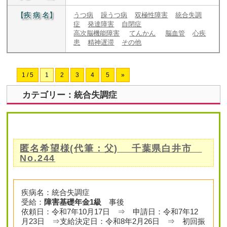
【疾 病 名】
うつ病
躁うつ病
双極性障害
統合失調
症
発達障害
自閉症
高次脳機能障害
てんかん
脳血管
心疾
患
精神遅滞
その他
1 / 5
1
2
3
4
5
»
カテゴリー：統合失調症
匿名希望様(代筆：父) 千葉県白井市
No.244
疾病名：統合失調症
受給：
障害基礎年金1級
事後
依頼日：令和7年10月17日 ⇒ 申請日：令和7年12
月23日 ⇒支給決定日：令和8年2月26日 ⇒ 初回振