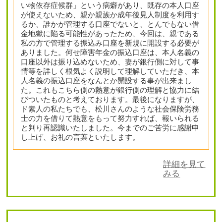
い物依存症候群」という病癖があり、既存の本人口座
が使えないため、親か親族か成年後見人制度を利用す
るか、誰かが管理する口座でないと、とんでもない借
金地獄に陥る可能性があったため、今回は、親である
私の方で管理する振込み口座を新規に開設する必要が
ありました。何せ障害年金の振込口座は、本人名義の
口座以外は振り込めないため、妻が銀行側に対して事
情等を詳しく根気よく説明して理解していただき、本
人名義の振込口座をなんとか開設する事が出来まし
た。これもこちら側の熱意が銀行側の理解と協力に結
びついたものと考えております。最後になりますが、
ド素人の私たちでも、松川さんのような社会保険労務
士の力を借りて熱意をもって努力すれば、報いられる
と判り再認識いたしました。今までのご苦労に感謝申
し上げ、お礼の言葉といたします。
詳細を見て
みる