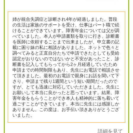
姉が統合失調症と診断され4年が経過しました。普段
の生活は家族のサポートを受け、仕事はパート職で続
けることができています。障害年金については父が調
べていました。本人が申請書類を取りに行き、診断書
を医師に依頼することまで出来ましたが、申立書の記
載に困り妹の私に相談がありました。ネットで色々と
調べてみると正直自分たちで申請できたとしても受給
認定がおりないのではないかと不安があったこと、診
断書を記入してもらってから2ヶ月経過していたため
申請までの時間制限もあり、先生にお電話で相談させ
て頂きました。最初のお電話で親身にお話を聞いて下
さり、申請まで残り1週間という短い期間だったので
すが、とても迅速に対応していただきました。先生に
お願いして本当に良かったと思っています。結果、障
害年金をもらうことができ本人も精神的に落ち着いて
過ごすことができています。本当に先生には感謝しか
ありません。この度は、お手伝い頂きありがとうござ
いました。
詳細を見て