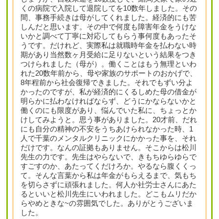
くの病院で入院して退院してを10数年しました。その
間、事務手続きは母がしてくれました。経済的にも苦
しんだと思います。その中で何度も障害年金をうけな
いかと調べて丁寧に対応してもらう事何度もあったそ
うです。だけれど、実際私は就職時年金を払わない時
期があり当然数ヶ月受給に足りないという結果をつき
つけられました（母が）。働くことはもう無理といわ
れた20数年前から、母や家族のサポートのおかげで、
8年程前から社会復帰できました。それでもずい分よ
かったのですが、私が経済的にくるしめた母の借金が
明らかに払わなければならず、どうにかならないかと
働くのにも限度があり、悩んでいた私に、ちょっとか
けしてみようと。思う事がありました。20才前、だれ
にも自分の精神の不安をうちあけられなかった時、1
人で千葉のメンタルクリニックにかかった事を、それ
だけです。なんの証拠もありません。そこからは松川
先生の力です。先生はやらないで、きもちゆらゆらで
すごすのか、あたってくだけろか。やるなら腹くくっ
て。そんな言葉から私は年金がもらえるまで、気もち
を切らさずに頑張れました。何人か社労士さんにあた
るといいと松川先生にいわれました。どこもムリだか
らやめときな~の雰囲気でした。ありがとうございま
した。