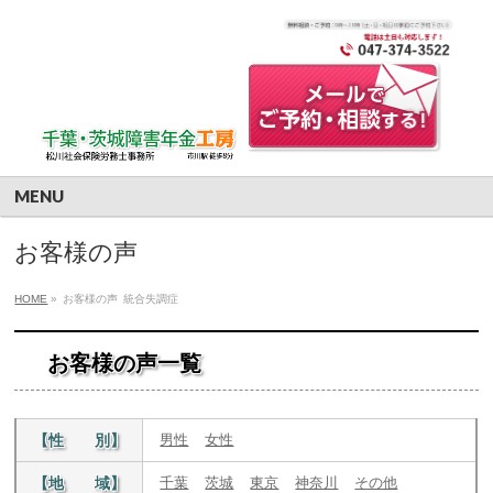
MENU
お客様の声
HOME
»
お客様の声
統合失調症
お客様の声一覧
【性 別】
男性
女性
【地 域】
千葉
茨城
東京
神奈川
その他