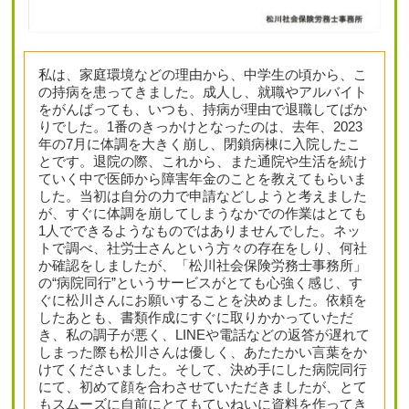
私は、家庭環境などの理由から、中学生の頃から、こ
の持病を患ってきました。成人し、就職やアルバイト
をがんばっても、いつも、持病が理由で退職してばか
りでした。1番のきっかけとなったのは、去年、2023
年の7月に体調を大きく崩し、閉鎖病棟に入院したこ
とです。退院の際、これから、また通院や生活を続け
ていく中で医師から障害年金のことを教えてもらいま
した。当初は自分の力で申請などしようと考えました
が、すぐに体調を崩してしまうなかでの作業はとても
1人でできるようなものではありませんでした。ネッ
トで調べ、社労士さんという方々の存在をしり、何社
か確認をしましたが、「松川社会保険労務士事務所」
の“病院同行”というサービスがとても心強く感じ、す
ぐに松川さんにお願いすることを決めました。依頼を
したあとも、書類作成にすぐに取りかかっていただ
き、私の調子が悪く、LINEや電話などの返答が遅れて
しまった際も松川さんは優しく、あたたかい言葉をか
けてくださいました。そして、決め手にした病院同行
にて、初めて顔を合わさせていただきましたが、とて
もスムーズに自前にとてもていねいに資料を作ってき