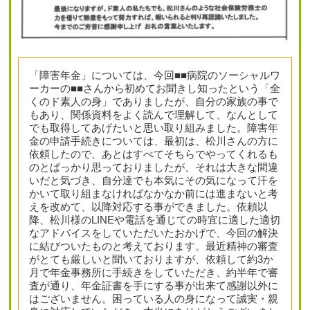
「障害年金」については、今回■■病院のソーシャルワ
ーカーの■■さんから初めてお聞きし知ったという「全
くのド素人の身」でありましたが、自分の家族の事で
もあり、関係資料をよく読んで理解して、なんとして
でも取得してあげたいと思い取り組みました。障害年
金の申請手続きについては、最初は、松川さんの方に
依頼したので、あとはすべてそちらでやってくれるも
のとばっかり思っておりましたが、それは大きな間違
いだと気づき、自分達でも本気にその気になって汗を
かいて取り組まなければなかなか前には進まないと考
えを改めて、以降対応する事ができました。依頼以
降、松川様のLINEや電話を通じての時宜に適した適切
なアドバイスをしていただいたおかげで、今回の解決
に結びついたものと考えております。最近精神の審査
がとても厳しいと聞いておりますが、依頼して約3か
月で年金事務所に手続きをしていただき、約半年で審
査が通り、年金証書を手にする事が出来て感謝以外に
はございません。困っている人の身になって誠実・親