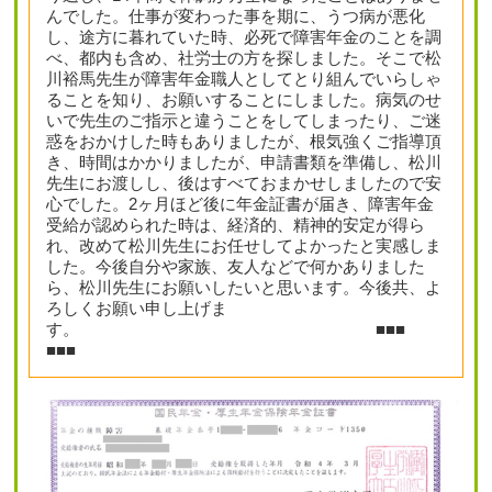
んでした。仕事が変わった事を期に、うつ病が悪化
し、途方に暮れていた時、必死で障害年金のことを調
べ、都内も含め、社労士の方を探しました。そこで松
川裕馬先生が障害年金職人としてとり組んでいらしゃ
ることを知り、お願いすることにしました。病気のせ
いで先生のご指示と違うことをしてしまったり、ご迷
惑をおかけした時もありましたが、根気強くご指導頂
き、時間はかかりましたが、申請書類を準備し、松川
先生にお渡しし、後はすべておまかせしましたので安
心でした。2ヶ月ほど後に年金証書が届き、障害年金
受給が認められた時は、経済的、精神的安定が得ら
れ、改めて松川先生にお任せしてよかったと実感しま
した。今後自分や家族、友人などで何かありました
ら、松川先生にお願いしたいと思います。今後共、よ
ろしくお願い申し上げま
す。 ■■■
■■■