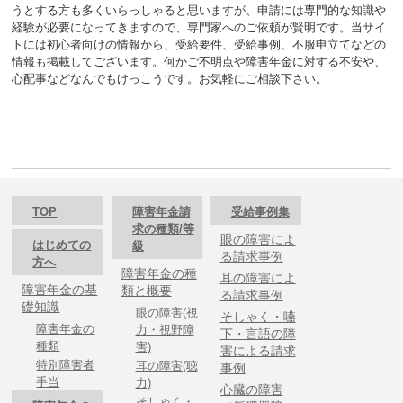
うとする方も多くいらっしゃると思いますが、申請には専門的な知識や
経験が必要になってきますので、専門家へのご依頼が賢明です。当サイ
トには初心者向けの情報から、受給要件、受給事例、不服申立てなどの
情報も掲載してございます。何かご不明点や障害年金に対する不安や、
心配事などなんでもけっこうです。お気軽にご相談下さい。
TOP
障害年金請
受給事例集
求の種類/等
眼の障害によ
はじめての
級
る請求事例
方へ
障害年金の種
耳の障害によ
障害年金の基
類と概要
る請求事例
礎知識
眼の障害(視
そしゃく・嚥
障害年金の
力・視野障
下・言語の障
種類
害)
害による請求
特別障害者
耳の障害(聴
事例
手当
力)
心臓の障害
そしゃく・