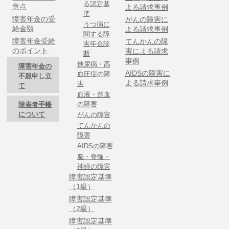
る認定基
意点
よる請求事例
準
障害年金の受
がんの障害に
うつ病に
給金額
よる請求事例
関する障
障害年金受給
てんかんの障
害年金診
のポイント
害による請求
断
事例
糖尿病・高
障害年金の
AIDSの障害に
血圧症の障
不服申し立
よる請求事例
害
て
血液・造血
の障害
障害者手帳
について
がんの障害
てんかんの
障害
AIDSの障害
脳・脊髄・
神経の障害
障害認定基準
（1級）
障害認定基準
（2級）
障害認定基準