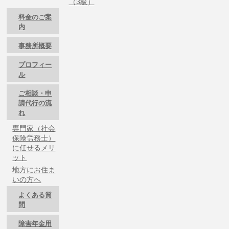
（3級）
料金のご案
内
事務所概要
プロフィー
ル
ご相談・申
請代行の流
れ
専門家（社会
保険労務士）
に任せるメリ
ット
地方にお住ま
いの方へ
よくある質
問
障害年金用