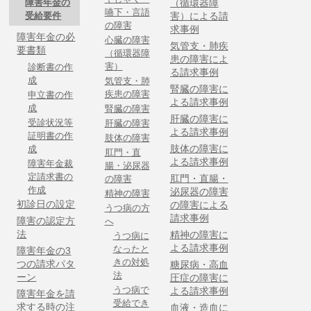
障害年金の
（循環器障
嚥下・言語
受給要件
害）による請
の障害
求事例
障害年金の必
心臓の障害
気管支・肺疾
要書類
（循環器障
患の障害によ
害）
診断書の作
る請求事例
成
気管支・肺
腎臓の障害に
疾患の障害
申立書の作
よる請求事例
成
腎臓の障害
肝臓の障害に
受診状況等
肝臓の障害
よる請求事例
証明書の作
肢体の障害
肢体の障害に
成
肛門・直
よる請求事例
障害年金裁
腸・泌尿器
定請求書の
肛門・直腸・
の障害
作成
泌尿器の障害
精神の障害
初診日の設定
の障害による
うつ病の方
請求事例
障害の認定方
へ
法
精神の障害に
うつ病に
よる請求事例
なったと
障害年金の3
きの対処
つの請求パタ
糖尿病・高血
法
ーン
圧症の障害に
うつ病で
よる請求事例
障害年金を請
受給でき
求する時の注
血液・造血に