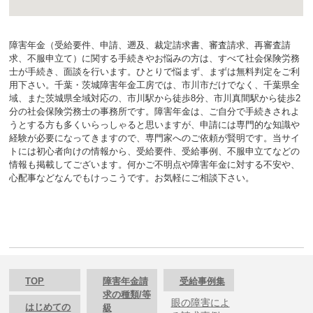
障害年金（受給要件、申請、遡及、裁定請求書、審査請求、再審査請
求、不服申立て）に関する手続きやお悩みの方は、すべて社会保険労務
士が手続き、面談を行います。ひとりで悩まず、まずは無料判定をご利
用下さい。千葉・茨城障害年金工房では、市川市だけでなく、千葉県全
域、また茨城県全域対応の、市川駅から徒歩8分、市川真間駅から徒歩2
分の社会保険労務士の事務所です。障害年金は、ご自分で手続きされよ
うとする方も多くいらっしゃると思いますが、申請には専門的な知識や
経験が必要になってきますので、専門家へのご依頼が賢明です。当サイ
トには初心者向けの情報から、受給要件、受給事例、不服申立てなどの
情報も掲載してございます。何かご不明点や障害年金に対する不安や、
心配事などなんでもけっこうです。お気軽にご相談下さい。
TOP
障害年金請
受給事例集
求の種類/等
眼の障害によ
はじめての
級