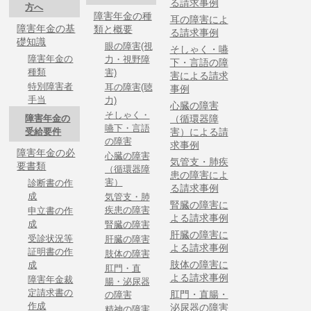
る請求事例
方へ
障害年金の種
耳の障害によ
障害年金の基
類と概要
る請求事例
礎知識
眼の障害(視
そしゃく・嚥
障害年金の
力・視野障
下・言語の障
種類
害)
害による請求
特別障害者
耳の障害(聴
事例
手当
力)
心臓の障害
そしゃく・
障害年金の
（循環器障
嚥下・言語
受給要件
害）による請
の障害
求事例
障害年金の必
心臓の障害
気管支・肺疾
要書類
（循環器障
患の障害によ
害）
診断書の作
る請求事例
成
気管支・肺
腎臓の障害に
疾患の障害
申立書の作
よる請求事例
成
腎臓の障害
肝臓の障害に
受診状況等
肝臓の障害
よる請求事例
証明書の作
肢体の障害
肢体の障害に
成
肛門・直
よる請求事例
障害年金裁
腸・泌尿器
定請求書の
肛門・直腸・
の障害
作成
泌尿器の障害
精神の障害