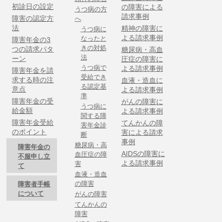
初診日の設定
の障害による
うつ病の方
請求事例
障害の認定方
へ
法
精神の障害に
うつ病に
よる請求事例
なったと
障害年金の3
きの対処
つの請求パタ
糖尿病・高血
法
ーン
圧症の障害に
うつ病で
よる請求事例
障害年金を請
受給でき
求する時の注
血液・造血に
る認定基
意点
よる請求事例
準
障害年金の受
がんの障害に
うつ病に
給金額
よる請求事例
関する障
障害年金受給
てんかんの障
害年金診
のポイント
害による請求
断
事例
糖尿病・高
障害年金の
AIDSの障害に
血圧症の障
不服申し立
よる請求事例
害
て
血液・造血
の障害
障害者手帳
について
がんの障害
てんかんの
障害