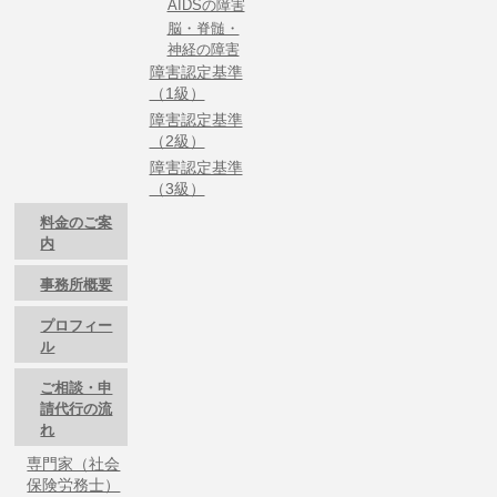
AIDSの障害
脳・脊髄・
神経の障害
障害認定基準
（1級）
障害認定基準
（2級）
障害認定基準
（3級）
料金のご案
内
事務所概要
プロフィー
ル
ご相談・申
請代行の流
れ
専門家（社会
保険労務士）