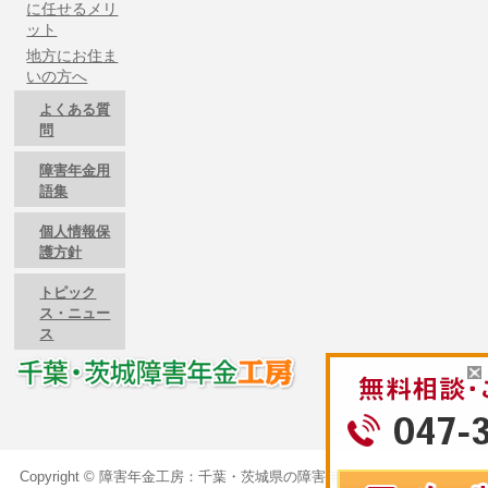
に任せるメリ
ット
地方にお住ま
いの方へ
よくある質
問
障害年金用
語集
個人情報保
護方針
トピック
ス・ニュー
ス
Copyright ©
障害年金工房：千葉・茨城県の障害年金のご相談は障害年