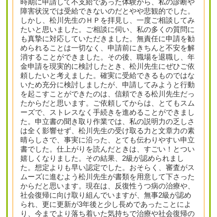
時期に申請して不支給であった体験から、私の診断や
障害状況では受給できないのだとやや悲観的でした。
しかし、松川先生のＨＰを拝見し、一度ご相談してみ
たいと思いました。ご相談に伺い、私の多くの質問に
も真摯に対応していただきました。無責任に申請を勧
められることは一切なく、申請前にきちんと不安を解
消することができました。その後、職場を退職し、年
金申請を現実的に検討したとき、松川先生にぜひご依
頼したいと考えました。確実に受給できるものではな
いため充分に検討しましたが、申請してみようと行動
を起こすことができたのは、信頼できる松川先生だっ
たからだと思います。ご依頼してからは、とてもスム
ーズで、ストレスなく手続きを進めることができまし
た。申立書の聞き取り作業では、私の説明力の乏しさ
は全く影響せず、松川先生の受け取る力と文章力の素
晴らしさで、事実に沿った、とても伝わりやすい申立
書でした。仕上がりを読んだときは、すごい！とつい
嬉しくなりました。その結果、2級が認められまし
た。想定よりも早い認定でした。おそらく、審査がス
ムーズに進むよう松川先生が書類を用意して下さった
からだと思います。現在は、反復性うつ病の治療や、
社会復帰に向け取り組んでいますが、無事2級が認め
られ、更に更新が3年後と少し長めであったことによ
り、今までより落ち着いた気持ちで治療や社会復帰の