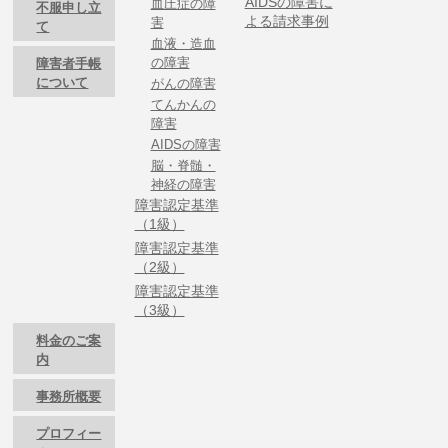
AIDSの障害に
血圧症の障
不服申し立
よる請求事例
害
て
血液・造血
の障害
障害者手帳
について
がんの障害
てんかんの
障害
AIDSの障害
脳・脊髄・
神経の障害
障害認定基準
（1級）
障害認定基準
（2級）
障害認定基準
（3級）
料金のご案
内
事務所概要
プロフィー