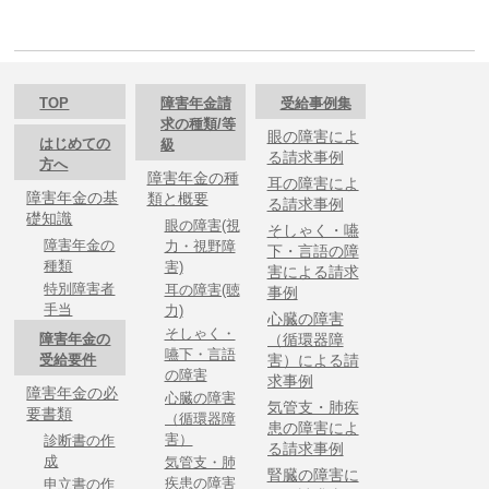
TOP
障害年金請
受給事例集
求の種類/等
眼の障害によ
はじめての
級
る請求事例
方へ
障害年金の種
耳の障害によ
障害年金の基
類と概要
る請求事例
礎知識
眼の障害(視
そしゃく・嚥
障害年金の
力・視野障
下・言語の障
種類
害)
害による請求
特別障害者
耳の障害(聴
事例
手当
力)
心臓の障害
そしゃく・
障害年金の
（循環器障
嚥下・言語
受給要件
害）による請
の障害
求事例
障害年金の必
心臓の障害
気管支・肺疾
要書類
（循環器障
患の障害によ
害）
診断書の作
る請求事例
成
気管支・肺
腎臓の障害に
疾患の障害
申立書の作