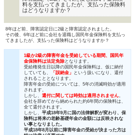
料を支払ってきましたが、支払った保険料
はどうなりますか？
8年ほど前、障害認定日に2級と障害認定されました。
その後、6年ほど前に会社を退職し国民年金保険料を支払っ
てきましたが、支払った保険料はどうなりますか？
1級か2級の障害年金を受給している期間、国民年
金保険料は法定免除
となります。
受給権発生日以降の国民年金保険料は、仮に納付
していても、
「誤納金」
という扱いになり、還付
されることとなります。
障害年金の受給については、5年の消滅時効が適用
されます。
しかし、
還付に関しては時効は適用されません
。
会社を辞めてから納められた約6年間の保険料は、
全て還付されます。
しかし、
平成18年9月に国の法律解釈が変わり、保
険料は将来の老齢基礎年金の金額には反映されな
い事となりました。
平成18年8月以前に障害年金の受給が決まった方は