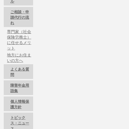
ル
ご相談・申
請代行の流
れ
専門家（社会
保険労務士）
に任せるメリ
ット
地方にお住ま
いの方へ
よくある質
問
障害年金用
語集
個人情報保
護方針
トピック
ス・ニュー
ス