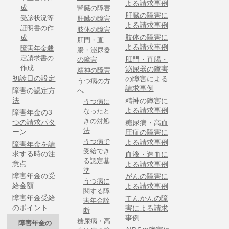
よる請求事例
成
腎臓の障害
肝臓の障害に
受診状況等
肝臓の障害
よる請求事例
証明書の作
肢体の障害
肢体の障害に
成
肛門・直
よる請求事例
障害年金裁
腸・泌尿器
定請求書の
肛門・直腸・
の障害
作成
泌尿器の障害
精神の障害
初診日の設定
の障害による
うつ病の方
請求事例
障害の認定方
へ
法
精神の障害に
うつ病に
よる請求事例
なったと
障害年金の3
きの対処
つの請求パタ
糖尿病・高血
法
ーン
圧症の障害に
うつ病で
よる請求事例
障害年金を請
受給でき
求する時の注
血液・造血に
る認定基
意点
よる請求事例
準
障害年金の受
がんの障害に
うつ病に
給金額
よる請求事例
関する障
障害年金受給
てんかんの障
害年金診
のポイント
害による請求
断
事例
糖尿病・高
障害年金の