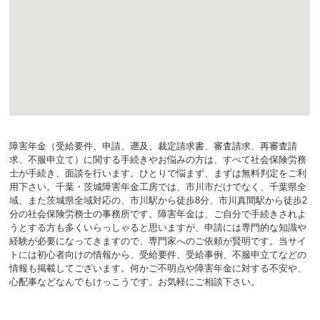
障害年金（受給要件、申請、遡及、裁定請求書、審査請求、再審査請
求、不服申立て）に関する手続きやお悩みの方は、すべて社会保険労務
士が手続き、面談を行います。ひとりで悩まず、まずは無料判定をご利
用下さい。千葉・茨城障害年金工房では、市川市だけでなく、千葉県全
域、また茨城県全域対応の、市川駅から徒歩8分、市川真間駅から徒歩2
分の社会保険労務士の事務所です。障害年金は、ご自分で手続きされよ
うとする方も多くいらっしゃると思いますが、申請には専門的な知識や
経験が必要になってきますので、専門家へのご依頼が賢明です。当サイ
トには初心者向けの情報から、受給要件、受給事例、不服申立てなどの
情報も掲載してございます。何かご不明点や障害年金に対する不安や、
心配事などなんでもけっこうです。お気軽にご相談下さい。