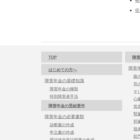
裕
佐
TOP
障害
障害
はじめての方へ
眼
障害年金の基礎知識
耳
障害年金の種類
そ
特別障害者手当
心
障害年金の受給要件
気
腎
障害年金の必要書類
肝
診断書の作成
肢
申立書の作成
肛
受診状況等証明書の作成