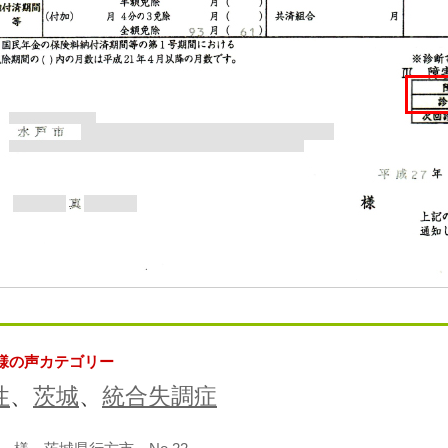
様の声カテゴリー
性
、
茨城
、
統合失調症