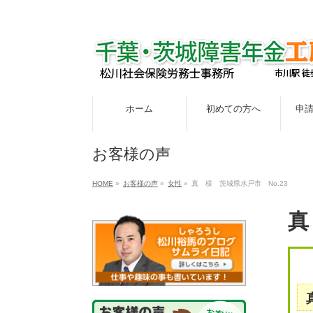
ホーム
初めての方へ
申
お客様の声
HOME
»
お客様の声
»
女性
»
真 様 茨城県水戸市 No.23
真