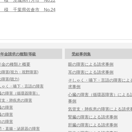
 様 茨城県行方市 No.22
 様 千葉県佐倉市 No.24
年金請求の種類/等級
受給事例集
年金の種類と概要
眼の障害による請求事例
の障害(視力・視野障害)
耳の障害による請求事例
の障害(聴力)
そしゃく・嚥下・言語の障害によ
しゃく・嚥下・言語の障害
求事例
臓の障害（循環器障害）
心臓の障害（循環器障害）による
管支・肺疾患の障害
事例
臓の障害
気管支・肺疾患の障害による請求
臓の障害
腎臓の障害による請求事例
体の障害
肝臓の障害による請求事例
門・直腸・泌尿器の障害