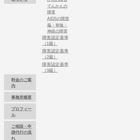
てんかんの
障害
AIDSの障害
脳・脊髄・
神経の障害
障害認定基準
（1級）
障害認定基準
（2級）
障害認定基準
（3級）
料金のご案
内
事務所概要
プロフィー
ル
ご相談・申
請代行の流
れ