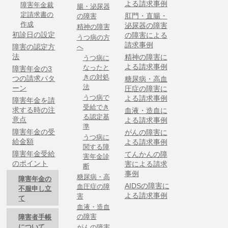
よる請求事例
障害年金裁
腸・泌尿器
定請求書の
肛門・直腸・
の障害
作成
泌尿器の障害
精神の障害
初診日の設定
の障害による
うつ病の方
請求事例
障害の認定方
へ
法
精神の障害に
うつ病に
よる請求事例
なったと
障害年金の3
きの対処
つの請求パタ
糖尿病・高血
法
ーン
圧症の障害に
うつ病で
よる請求事例
障害年金を請
受給でき
求する時の注
血液・造血に
る認定基
意点
よる請求事例
準
障害年金の受
がんの障害に
うつ病に
給金額
よる請求事例
関する障
障害年金受給
てんかんの障
害年金診
のポイント
害による請求
断
事例
糖尿病・高
障害年金の
AIDSの障害に
血圧症の障
不服申し立
よる請求事例
害
て
血液・造血
の障害
障害者手帳
について
がんの障害