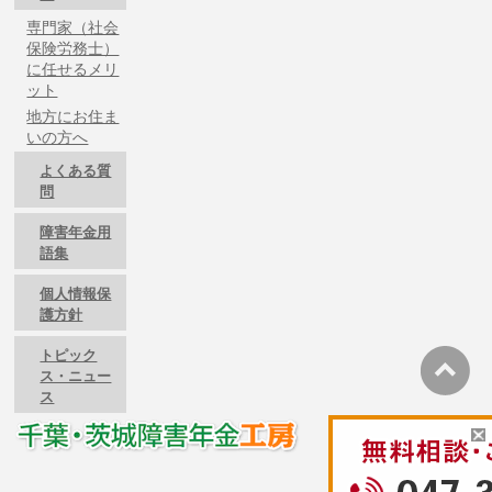
専門家（社会
保険労務士）
に任せるメリ
ット
地方にお住ま
いの方へ
よくある質
問
障害年金用
語集
個人情報保
護方針
トピック
ス・ニュー
ス