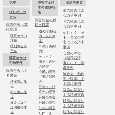
TOP
障害年金請
受給事例集
求の種類/等
眼の障害によ
はじめての
級
る請求事例
方へ
障害年金の種
耳の障害によ
障害年金の基
類と概要
る請求事例
礎知識
眼の障害(視
そしゃく・嚥
障害年金の
力・視野障
下・言語の障
種類
害)
害による請求
特別障害者
耳の障害(聴
事例
手当
力)
心臓の障害
そしゃく・
障害年金の
（循環器障
嚥下・言語
受給要件
害）による請
の障害
求事例
障害年金の必
心臓の障害
気管支・肺疾
要書類
（循環器障
患の障害によ
害）
診断書の作
る請求事例
成
気管支・肺
腎臓の障害に
疾患の障害
申立書の作
よる請求事例
成
腎臓の障害
肝臓の障害に
受診状況等
肝臓の障害
よる請求事例
証明書の作
肢体の障害
肢体の障害に
成
肛門・直