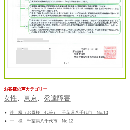
お客様の声カテゴリー
女性
、
東京
、
発達障害
沙 様（お母様 代筆） 千葉県八千代市 No.10
一 様 千葉県八千代市 No.12