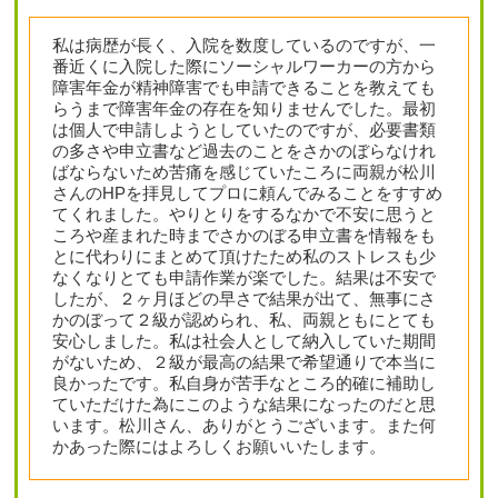
私は病歴が長く、入院を数度しているのですが、一
番近くに入院した際にソーシャルワーカーの方から
障害年金が精神障害でも申請できることを教えても
らうまで障害年金の存在を知りませんでした。最初
は個人で申請しようとしていたのですが、必要書類
の多さや申立書など過去のことをさかのぼらなけれ
ばならないため苦痛を感じていたころに両親が松川
さんのHPを拝見してプロに頼んでみることをすすめ
てくれました。やりとりをするなかで不安に思うと
ころや産まれた時までさかのぼる申立書を情報をも
とに代わりにまとめて頂けたため私のストレスも少
なくなりとても申請作業が楽でした。結果は不安で
したが、２ヶ月ほどの早さで結果が出て、無事にさ
かのぼって２級が認められ、私、両親ともにとても
安心しました。私は社会人として納入していた期間
がないため、２級が最高の結果で希望通りで本当に
良かったです。私自身が苦手なところ的確に補助し
ていただけた為にこのような結果になったのだと思
います。松川さん、ありがとうございます。また何
かあった際にはよろしくお願いいたします。