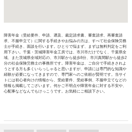
障害年金（受給要件、申請、遡及、裁定請求書、審査請求、再審査請
求、不服申立て）に関する手続きやお悩みの方は、すべて社会保険労務
士が手続き、面談を行います。ひとりで悩まず、まずは無料判定をご利
用下さい。千葉・茨城障害年金工房では、市川市だけでなく、千葉県全
域、また茨城県全域対応の、市川駅から徒歩8分、市川真間駅から徒歩2
分の社会保険労務士の事務所です。障害年金は、ご自分で手続きされよ
うとする方も多くいらっしゃると思いますが、申請には専門的な知識や
経験が必要になってきますので、専門家へのご依頼が賢明です。当サイ
トには初心者向けの情報から、受給要件、受給事例、不服申立てなどの
情報も掲載してございます。何かご不明点や障害年金に対する不安や、
心配事などなんでもけっこうです。お気軽にご相談下さい。