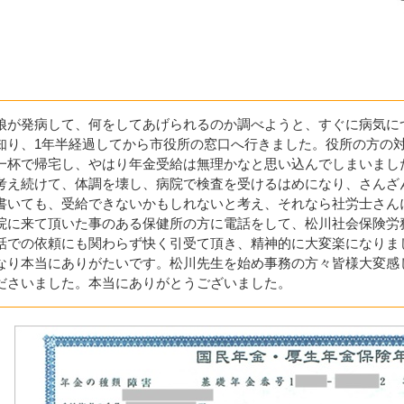
娘が発病して、何をしてあげられるのか調べようと、すぐに病気に
知り、1年半経過してから市役所の窓口へ行きました。役所の方の
一杯で帰宅し、やはり年金受給は無理かなと思い込んでしまいまし
考え続けて、体調を壊し、病院で検査を受けるはめになり、さんざ
書いても、受給できないかもしれないと考え、それなら社労士さん
院に来て頂いた事のある保健所の方に電話をして、松川社会保険労
話での依頼にも関わらず快く引受て頂き、精神的に大変楽になりま
なり本当にありがたいです。松川先生を始め事務の方々皆様大変感
ださいました。本当にありがとうございました。