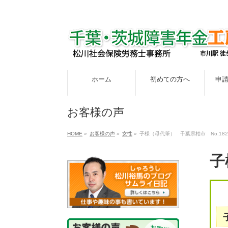
ホーム
初めての方へ
申
お客様の声
HOME
»
お客様の声
»
女性
»
子様（母代筆） 千葉県柏市 No.182
子