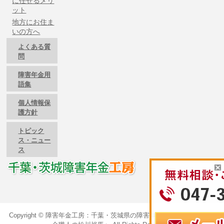
に任せるメリ
ット
地方にお住ま
いの方へ
よくある質
問
障害年金用
語集
個人情報保
護方針
トピック
ス・ニュー
ス
Copyright ©
障害年金工房：千葉・茨城県の障害年金のご相談は障害年