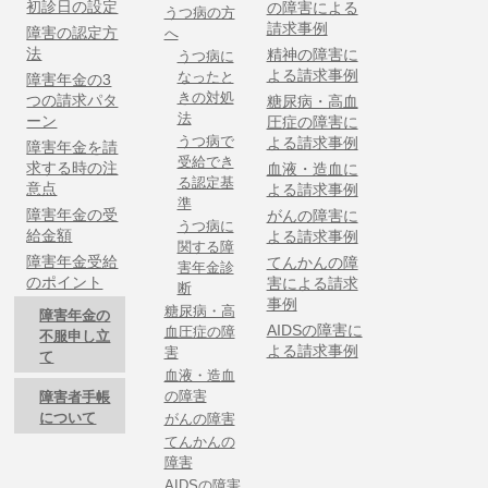
初診日の設定
の障害による
うつ病の方
請求事例
障害の認定方
へ
法
精神の障害に
うつ病に
よる請求事例
なったと
障害年金の3
きの対処
つの請求パタ
糖尿病・高血
法
ーン
圧症の障害に
うつ病で
よる請求事例
障害年金を請
受給でき
求する時の注
血液・造血に
る認定基
意点
よる請求事例
準
障害年金の受
がんの障害に
うつ病に
給金額
よる請求事例
関する障
障害年金受給
てんかんの障
害年金診
のポイント
害による請求
断
事例
糖尿病・高
障害年金の
AIDSの障害に
血圧症の障
不服申し立
よる請求事例
害
て
血液・造血
の障害
障害者手帳
について
がんの障害
てんかんの
障害
AIDSの障害