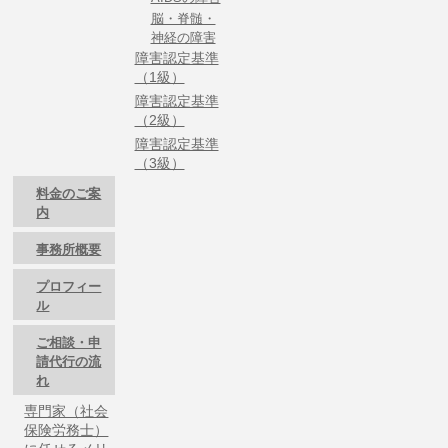
脳・脊髄・
神経の障害
障害認定基準
（1級）
障害認定基準
（2級）
障害認定基準
（3級）
料金のご案
内
事務所概要
プロフィー
ル
ご相談・申
請代行の流
れ
専門家（社会
保険労務士）