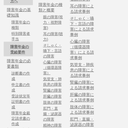
方へ
障害年金の種
耳の障害によ
障害年金の基
類と概要
る請求事例
礎知識
眼の障害(視
そしゃく・嚥
障害年金の
力・視野障
下・言語の障
種類
害)
害による請求
特別障害者
耳の障害(聴
事例
手当
力)
心臓の障害
そしゃく・
障害年金の
（循環器障
嚥下・言語
受給要件
害）による請
の障害
求事例
障害年金の必
心臓の障害
気管支・肺疾
要書類
（循環器障
患の障害によ
害）
診断書の作
る請求事例
成
気管支・肺
腎臓の障害に
疾患の障害
申立書の作
よる請求事例
成
腎臓の障害
肝臓の障害に
受診状況等
肝臓の障害
よる請求事例
証明書の作
肢体の障害
肢体の障害に
成
肛門・直
よる請求事例
障害年金裁
腸・泌尿器
定請求書の
肛門・直腸・
の障害
作成
泌尿器の障害
精神の障害