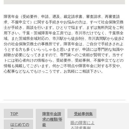
障害年金（受給要件、申請、遡及、裁定請求書、審査請求、再審査請
求、不服申立て）に関する手続きやお悩みの方は、すべて社会保険労務
士が手続き、面談を行います。ひとりで悩まず、まずは無料判定をご利
用下さい。千葉・茨城障害年金工房では、市川市だけでなく、千葉県全
域、また茨城県全域対応の、市川駅から徒歩8分、市川真間駅から徒歩2
分の社会保険労務士の事務所です。障害年金は、ご自分で手続きされよ
うとする方も多くいらっしゃると思いますが、申請には専門的な知識や
経験が必要になってきますので、専門家へのご依頼が賢明です。当サイ
トには初心者向けの情報から、受給要件、受給事例、不服申立てなどの
情報も掲載してございます。何かご不明点や障害年金に対する不安や、
心配事などなんでもけっこうです。お気軽にご相談下さい。
TOP
障害年金請
受給事例集
求の種類/等
眼の障害によ
はじめての
級
る請求事例